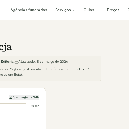
Agências funerárias
Serviços
Guias
Preços
eja
Editorial
Atualizado:
8 de março de 2026
ade de Segurança Alimentar e Económica ·
Decreto-Lei n.º
ncias em
Beja
).
Apoio urgente 24h
~30 seg
s