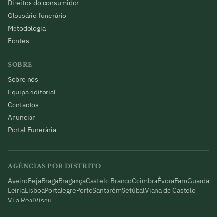
Direitos do consumidor
Glossário funerário
Metodologia
Fontes
SOBRE
Sobre nós
Equipa editorial
Contactos
Anunciar
Portal Funerária
AGÊNCIAS POR DISTRITO
Aveiro
Beja
Braga
Bragança
Castelo Branco
Coimbra
Évora
Faro
Guarda
Leiria
Lisboa
Portalegre
Porto
Santarém
Setúbal
Viana do Castelo
Vila Real
Viseu