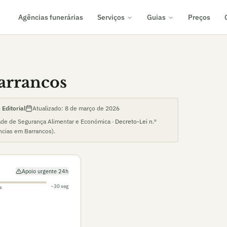
Agências funerárias
Serviços
Guias
Preços
arrancos
Editorial
Atualizado:
8 de março de 2026
ade de Segurança Alimentar e Económica ·
Decreto-Lei n.º
ncias em
Barrancos
).
Apoio urgente 24h
~30 seg
s