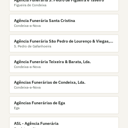
Agência Funerária S. Pedro de Figueira e Taveiro
Figueira de Condeixa
Agência Funerária Santa Cristina
Condeixa-a-Nova
Agência Funerária São Pedro de Lourenço & Viegas,
S. Pedro de Gafanhoeira
Lda.
Agência Funerária Teixeira & Barata, Lda.
Condeixa-a-Nova
Agências Funerárias de Condeixa, Lda.
Condeixa-a-Nova
Agências Funerárias de Ega
Ega
ASL - Agência Funerária