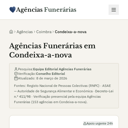
Agências
Funerárias
Agências
Coimbra
Condeixa-a-nova
Agências Funerárias em
Condeixa-a-nova
Pesquisa:
Equipa Editorial Agências Funerárias
Verificação:
Conselho Editorial
Atualizado:
8 de março de 2026
Fontes: Registo Nacional de Pessoas Colectivas (RNPC) · ASAE
— Autoridade de Segurança Alimentar e Económica ·
Decreto-Lei
n.º 411/98
· Verificação presencial pela equipa Agências
Funerárias (
153
agências em
Condeixa-a-nova
).
Apoio urgente 24h