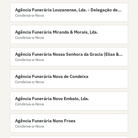
Agência Funerária Louzanense, Lda. - Delegação de
Condeixa-a-Nova
Condeixa
Agência Funerária Miranda & Morais, Lda.
Condeixa-a-Nova
Agência Funerária Nossa Senhora da Gracia (Elias &
Condeixa-a-Nova
Silva, Lda.)
Agência Funerária Nova de Condeixa
Condeixa-a-Nova
Agência Funerária Novo Embalo, Lda.
Condeixa-a-Nova
Agência Funerária Nuno Froes
Condeixa-a-Nova