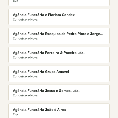
Ega
Agência Funerária e Florista Condex
Condeixa-a-Nova
Agência Funerária Exequias de Pedro Pinto e Jorge
Condeixa-a-Nova
Pinto Lda
Agência Funerária Ferreira & Poceiro Lda.
Condeixa-a-Nova
Agência Funerária Grupo Amavel
Condeixa-a-Nova
Agência Funerária Jesus e Gomes, Lda.
Condeixa-a-Nova
Agência Funerária João d'Aires
Ega