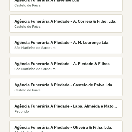
Agência Funerária A Paivense Lda
Castelo de Paiva
Agência Funerária A Piedade - A. Correia & Filho, Lda.
Castelo de Paiva
Agência Funerária A Piedade - A. M. Lourenço Lda
São Martinho de Sardoura
Agência Funerária A Piedade - A. Piedade & Filhos
São Martinho de Sardoura
Agência Funerária A Piedade - Castelo de Paiva Lda
Castelo de Paiva
Agência Funerária A Piedade - Lapa, Almeida e Matos,
Pedorido
Lda.
Agência Funerária A Piedade - Oliveira & Filha, Lda.