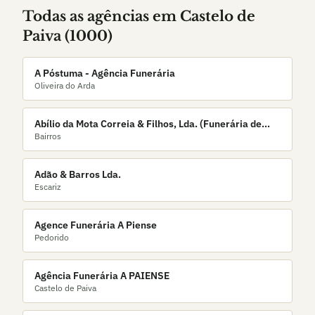
Todas as agências em
Castelo de
Paiva
(
1000
)
A Póstuma - Agência Funerária
Oliveira do Arda
Abílio da Mota Correia & Filhos, Lda. (Funerária de
Bairros
Bairros)
Adão & Barros Lda.
Escariz
Agence Funerária A Piense
Pedorido
Agência Funerária A PAIENSE
Castelo de Paiva