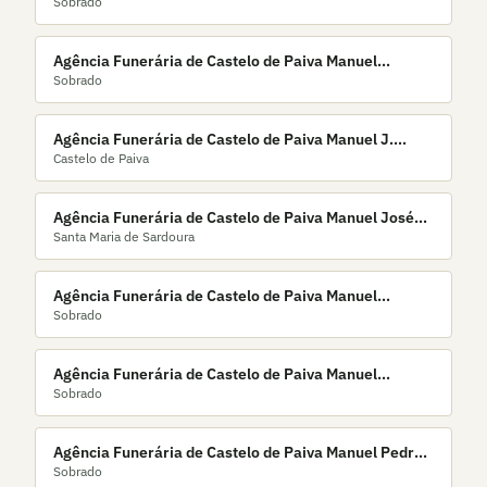
Sobrado
Eduardo Paiva da Silva
Agência Funerária de Castelo de Paiva Manuel
Sobrado
Fernandes, Lda.
Agência Funerária de Castelo de Paiva Manuel J.
Castelo de Paiva
Pinho
Agência Funerária de Castelo de Paiva Manuel José
Santa Maria de Sardoura
da Silva & Filho Lda
Agência Funerária de Castelo de Paiva Manuel
Sobrado
Moreira & C.Lda
Agência Funerária de Castelo de Paiva Manuel
Sobrado
Moreira, Lda
Agência Funerária de Castelo de Paiva Manuel Pedro,
Sobrado
Lda.