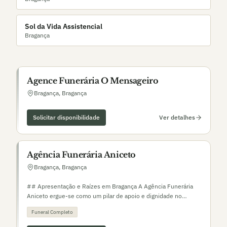
Sol da Vida Assistencial
Bragança
Agence Funerária O Mensageiro
Bragança
,
Bragança
Solicitar disponibilidade
Ver detalhes
Agência Funerária Aniceto
Bragança
,
Bragança
## Apresentação e Raízes em Bragança A Agência Funerária
Aniceto ergue-se como um pilar de apoio e dignidade no
concelho de Bragança, um ponto de referência consolidado no
Funeral Completo
distrito de Bragança. Com uma localização privilegiada na R. da
República, número 23, em pleno coração da cidade de