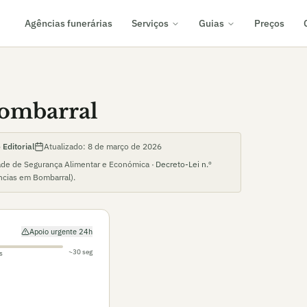
Agências funerárias
Serviços
Guias
Preços
Bombarral
Editorial
Atualizado:
8 de março de 2026
ade de Segurança Alimentar e Económica ·
Decreto-Lei n.º
ncias em
Bombarral
).
Apoio urgente 24h
~30 seg
s