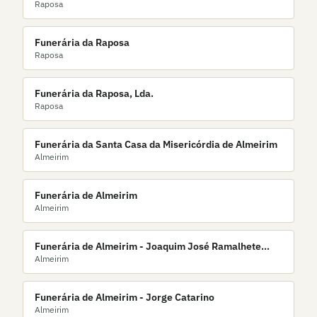
Raposa
Funerária da Raposa
Raposa
Funerária da Raposa, Lda.
Raposa
Funerária da Santa Casa da Misericórdia de Almeirim
Almeirim
Funerária de Almeirim
Almeirim
Funerária de Almeirim - Joaquim José Ramalhete
Almeirim
Almeida & Filhos Lda.
Funerária de Almeirim - Jorge Catarino
Almeirim