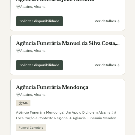
Alcains
,
Alcains
Solicitar disponibilidade
Ver detalhes
Agência Funerária Manuel da Silva Costa,
Lda.
Alcains
,
Alcains
Solicitar disponibilidade
Ver detalhes
Agência Funerária Mendonça
Alcains
,
Alcains
24h
Agência Funerária Mendonça: Um Apoio Digno em Alcains ##
Localização e Contexto Regional A Agência Funerária Mendonça
encontra-se estrategicamente situada em Alcains, uma
Funeral Completo
localidade integrante do concelho de Castelo Branco. Inserida