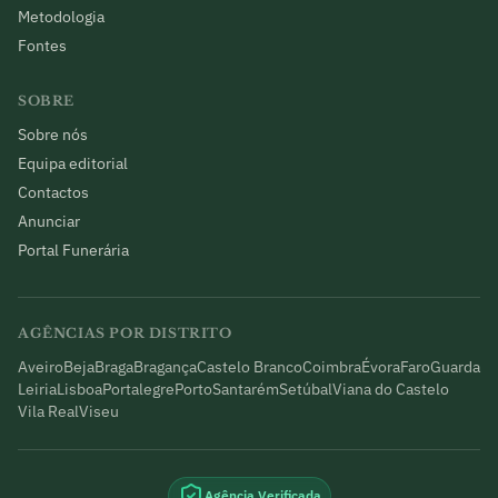
Metodologia
Fontes
SOBRE
Sobre nós
Equipa editorial
Contactos
Anunciar
Portal Funerária
AGÊNCIAS POR DISTRITO
Aveiro
Beja
Braga
Bragança
Castelo Branco
Coimbra
Évora
Faro
Guarda
Leiria
Lisboa
Portalegre
Porto
Santarém
Setúbal
Viana do Castelo
Vila Real
Viseu
Agência Verificada