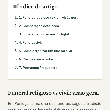
Índice do artigo
1
.
Funeral religioso vs civil: visão geral
2
.
Comparação detalhada
3
.
Funeral religioso em Portugal
4
.
Funeral civil
5
.
Como organizar um funeral civil
6
.
Custos comparados
7
.
Perguntas Frequentes
Funeral religioso vs civil: visão geral
Em Portugal, a maioria dos funerais segue a tradição
católica, mas os funerais civis (não religiosos) são