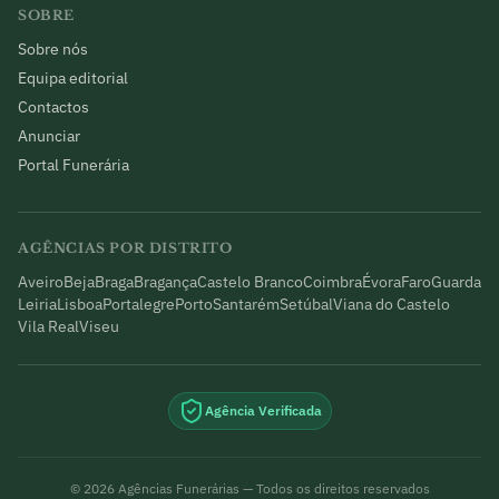
SOBRE
Sobre nós
Equipa editorial
Contactos
Anunciar
Portal Funerária
AGÊNCIAS POR DISTRITO
Aveiro
Beja
Braga
Bragança
Castelo Branco
Coimbra
Évora
Faro
Guarda
Leiria
Lisboa
Portalegre
Porto
Santarém
Setúbal
Viana do Castelo
Vila Real
Viseu
Agência Verificada
©
2026
Agências Funerárias — Todos os direitos reservados