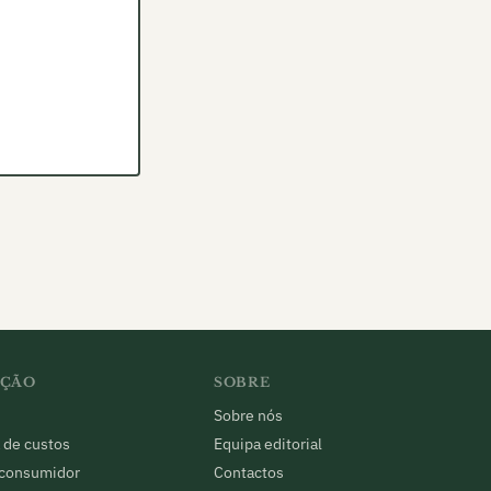
AÇÃO
SOBRE
Sobre nós
 de custos
Equipa editorial
 consumidor
Contactos