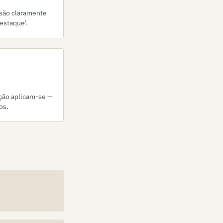
 são claramente
estaque'.
ção aplicam-se —
os.