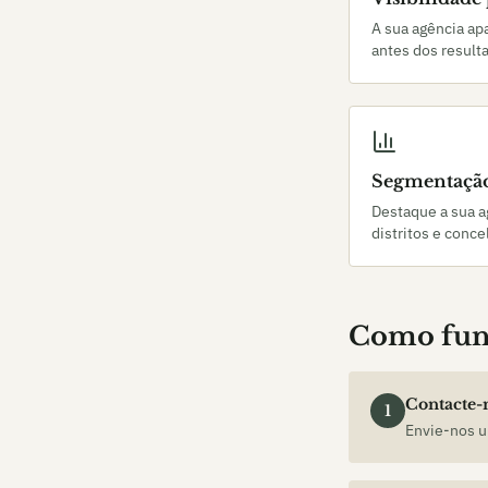
A sua agência ap
antes dos result
Segmentação
Destaque a sua a
distritos e conc
Como fun
Contacte-
1
Envie-nos u