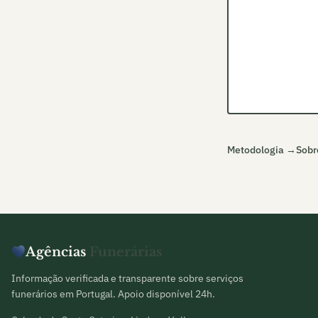
Metodologia →
Sobr
Agências
Funerárias
Informação verificada e transparente sobre serviços
funerários em Portugal. Apoio disponível 24h.