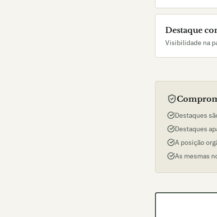
Destaque co
Visibilidade na 
Compromi
Destaques são
Destaques ap
A posição org
As mesmas no