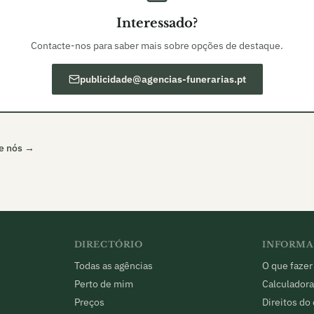
Interessado?
Contacte-nos para saber mais sobre opções de destaque.
publicidade@agencias-funerarias.pt
e nós →
DIRECTÓRIO
INFORM
Todas as agências
O que fazer
Perto de mim
Calculadora
Preços
Direitos do