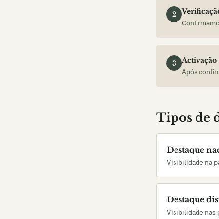
Verificaçã
2
Confirmamos
Activação
3
Após confir
Tipos de 
Destaque na
Visibilidade na p
Destaque dist
Visibilidade nas 