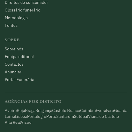
Direitos do consumidor
Glossário funerário
Metodologia
Fontes
SOBRE
Sobre nós
Equipa editorial
Contactos
Anunciar
Portal Funerária
AGÊNCIAS POR DISTRITO
Aveiro
Beja
Braga
Bragança
Castelo Branco
Coimbra
Évora
Faro
Guarda
Leiria
Lisboa
Portalegre
Porto
Santarém
Setúbal
Viana do Castelo
Vila Real
Viseu