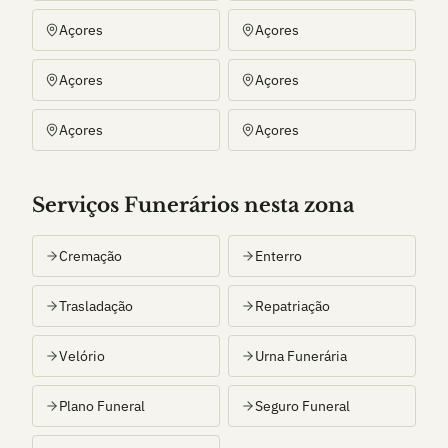
Açores
Açores
Açores
Açores
Açores
Açores
Serviços Funerários nesta zona
Cremação
Enterro
Trasladação
Repatriação
Velório
Urna Funerária
Plano Funeral
Seguro Funeral