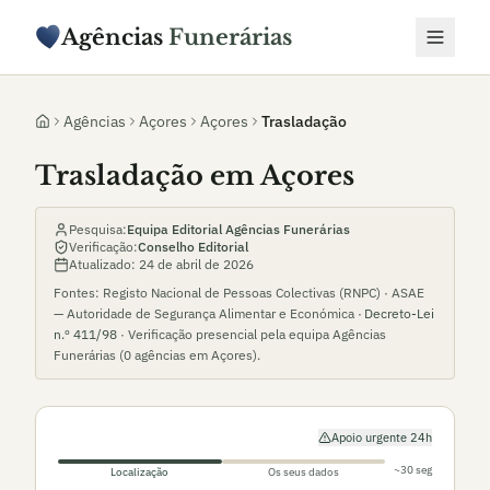
Agências
Funerárias
Agências
Açores
Açores
Trasladação
Trasladação em Açores
Pesquisa:
Equipa Editorial Agências Funerárias
Verificação:
Conselho Editorial
Atualizado:
24 de abril de 2026
Fontes: Registo Nacional de Pessoas Colectivas (RNPC) · ASAE
— Autoridade de Segurança Alimentar e Económica ·
Decreto-Lei
n.º 411/98
· Verificação presencial pela equipa Agências
Funerárias (
0
agências em
Açores
).
Apoio urgente 24h
~30 seg
Localização
Os seus dados