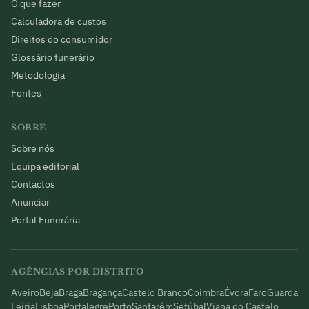
O que fazer
Calculadora de custos
Direitos do consumidor
Glossário funerário
Metodologia
Fontes
SOBRE
Sobre nós
Equipa editorial
Contactos
Anunciar
Portal Funerária
AGÊNCIAS POR DISTRITO
Aveiro
Beja
Braga
Bragança
Castelo Branco
Coimbra
Évora
Faro
Guarda
Leiria
Lisboa
Portalegre
Porto
Santarém
Setúbal
Viana do Castelo