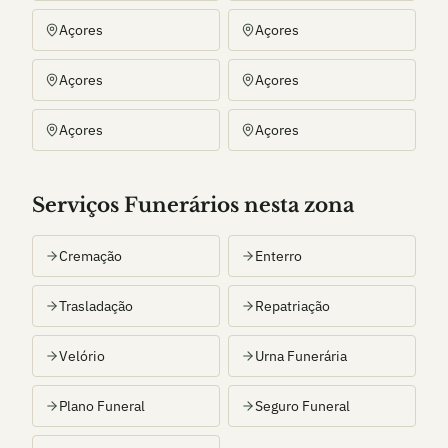
Açores
Açores
Açores
Açores
Açores
Açores
Serviços Funerários nesta zona
Cremação
Enterro
Trasladação
Repatriação
Velório
Urna Funerária
Plano Funeral
Seguro Funeral