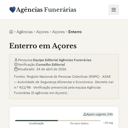
Agências
Funerárias
Agências
Açores
Açores
Enterro
Enterro em Açores
Pesquisa:
Equipa Editorial Agências Funerárias
Verificação:
Conselho Editorial
Atualizado:
24 de abril de 2026
Fontes: Registo Nacional de Pessoas Colectivas (RNPC) · ASAE
— Autoridade de Segurança Alimentar e Económica ·
Decreto-Lei
n.º 411/98
· Verificação presencial pela equipa Agências
Funerárias (
0
agências em
Açores
).
Apoio urgente 24h
~30 seg
Localização
Os seus dados