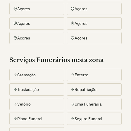
Açores
Açores
Açores
Açores
Açores
Açores
Serviços Funerários nesta zona
Cremação
Enterro
Trasladação
Repatriação
Velório
Urna Funerária
Plano Funeral
Seguro Funeral