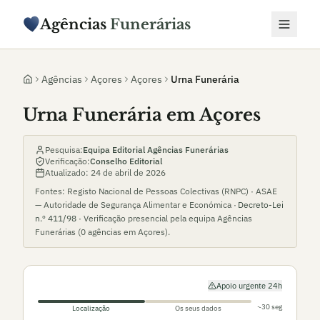
Agências
Funerárias
Agências
Açores
Açores
Urna Funerária
Urna Funerária em Açores
Pesquisa:
Equipa Editorial Agências Funerárias
Verificação:
Conselho Editorial
Atualizado:
24 de abril de 2026
Fontes: Registo Nacional de Pessoas Colectivas (RNPC) · ASAE
— Autoridade de Segurança Alimentar e Económica ·
Decreto-Lei
n.º 411/98
· Verificação presencial pela equipa Agências
Funerárias (
0
agências em
Açores
).
Apoio urgente 24h
~30 seg
Localização
Os seus dados