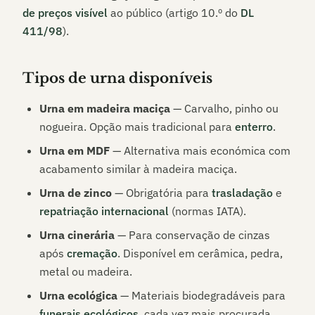
de preços visível
ao público (artigo 10.º do
DL
411/98
).
Tipos de urna disponíveis
Urna em madeira maciça
— Carvalho, pinho ou
nogueira. Opção mais tradicional para
enterro
.
Urna em MDF
— Alternativa mais económica com
acabamento similar à madeira maciça.
Urna de zinco
— Obrigatória para
trasladação
e
repatriação internacional
(normas IATA).
Urna cinerária
— Para conservação de cinzas
após
cremação
. Disponível em cerâmica, pedra,
metal ou madeira.
Urna ecológica
— Materiais biodegradáveis para
funerais ecológicos
, cada vez mais procurada.