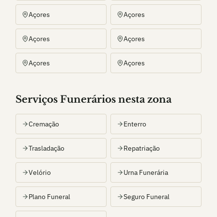
Açores
Açores
Açores
Açores
Açores
Açores
Serviços Funerários nesta zona
Cremação
Enterro
Trasladação
Repatriação
Velório
Urna Funerária
Plano Funeral
Seguro Funeral