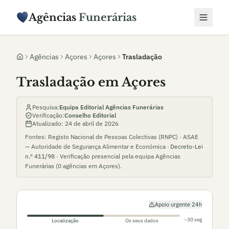
Agências
Funerárias
Agências
Açores
Açores
Trasladação
Trasladação em Açores
Pesquisa:
Equipa Editorial Agências Funerárias
Verificação:
Conselho Editorial
Atualizado:
24 de abril de 2026
Fontes: Registo Nacional de Pessoas Colectivas (RNPC) · ASAE
— Autoridade de Segurança Alimentar e Económica ·
Decreto-Lei
n.º 411/98
· Verificação presencial pela equipa Agências
Funerárias (
0
agências em
Açores
).
Apoio urgente 24h
~30 seg
Localização
Os seus dados