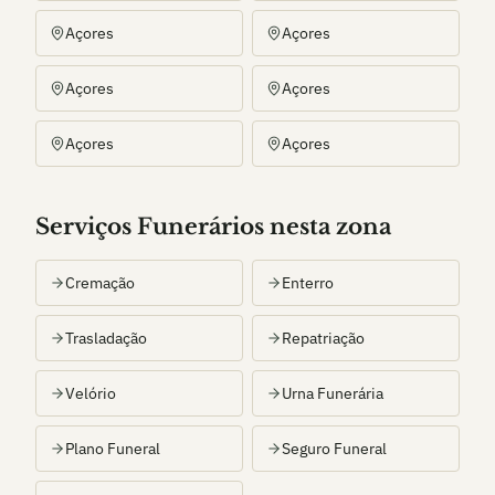
Açores
Açores
Açores
Açores
Açores
Açores
Serviços Funerários nesta zona
Cremação
Enterro
Trasladação
Repatriação
Velório
Urna Funerária
Plano Funeral
Seguro Funeral