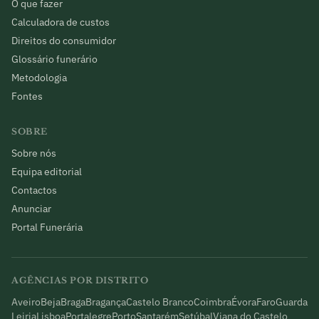
O que fazer
Calculadora de custos
Direitos do consumidor
Glossário funerário
Metodologia
Fontes
SOBRE
Sobre nós
Equipa editorial
Contactos
Anunciar
Portal Funerária
AGÊNCIAS POR DISTRITO
Aveiro
Beja
Braga
Bragança
Castelo Branco
Coimbra
Évora
Faro
Guarda
Leiria
Lisboa
Portalegre
Porto
Santarém
Setúbal
Viana do Castelo