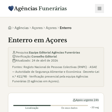
Agências
Funerárias
Agências
Açores
Açores
Enterro
Enterro em Açores
Pesquisa:
Equipa Editorial Agências Funerárias
Verificação:
Conselho Editorial
Atualizado:
24 de abril de 2026
Fontes: Registo Nacional de Pessoas Colectivas (RNPC) · ASAE
— Autoridade de Segurança Alimentar e Económica ·
Decreto-Lei
n.º 411/98
· Verificação presencial pela equipa Agências
Funerárias (
0
agências em
Açores
).
Apoio urgente 24h
~30 seg
Localização
Os seus dados