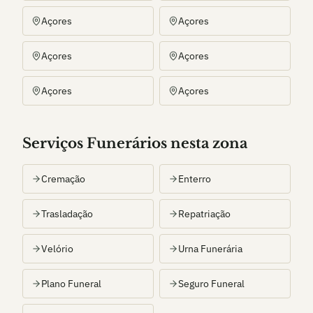
Açores
Açores
Açores
Açores
Açores
Açores
Serviços Funerários nesta zona
Cremação
Enterro
Trasladação
Repatriação
Velório
Urna Funerária
Plano Funeral
Seguro Funeral