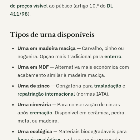
de preços visível
ao público (artigo 10.º do
DL
411/98
).
Tipos de urna disponíveis
Urna em madeira maciça
— Carvalho, pinho ou
nogueira. Opção mais tradicional para
enterro
.
Urna em MDF
— Alternativa mais económica com
acabamento similar à madeira maciça.
Urna de zinco
— Obrigatória para
trasladação
e
repatriação internacional
(normas IATA).
Urna cinerária
— Para conservação de cinzas
após
cremação
. Disponível em cerâmica, pedra,
metal ou madeira.
Urna ecológica
— Materiais biodegradáveis para
funerais ecológicos
, cada vez mais procurada.