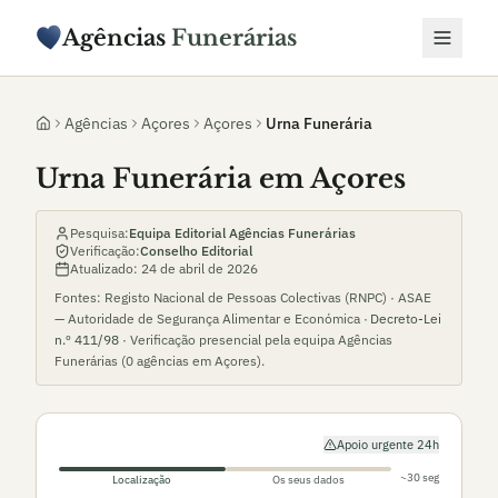
Agências
Funerárias
Agências
Açores
Açores
Urna Funerária
Urna Funerária em Açores
Pesquisa:
Equipa Editorial Agências Funerárias
Verificação:
Conselho Editorial
Atualizado:
24 de abril de 2026
Fontes: Registo Nacional de Pessoas Colectivas (RNPC) · ASAE
— Autoridade de Segurança Alimentar e Económica ·
Decreto-Lei
n.º 411/98
· Verificação presencial pela equipa Agências
Funerárias (
0
agências em
Açores
).
Apoio urgente 24h
~30 seg
Localização
Os seus dados