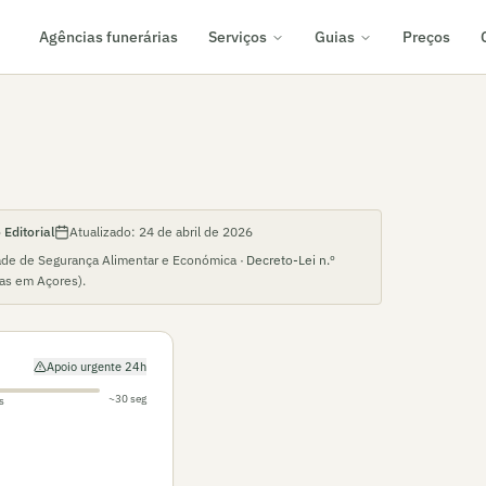
Agências funerárias
Serviços
Guias
Preços
Editorial
Atualizado:
24 de abril de 2026
ade de Segurança Alimentar e Económica ·
Decreto-Lei n.º
ias em
Açores
).
Apoio urgente 24h
~30 seg
s