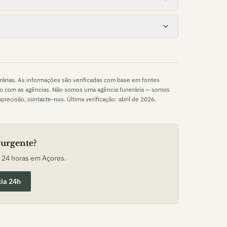
rárias
. As informações são verificadas com base em fontes
to com as agências. Não somos uma agência funerária — somos
mprecisão,
contacte-nos
. Última verificação:
abril de 2026
.
 urgente?
o 24 horas em
Açores
.
ia 24h