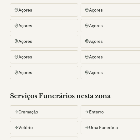
Açores
Açores
Açores
Açores
Açores
Açores
Açores
Açores
Açores
Açores
Serviços Funerários nesta zona
Cremação
Enterro
Velório
Urna Funerária