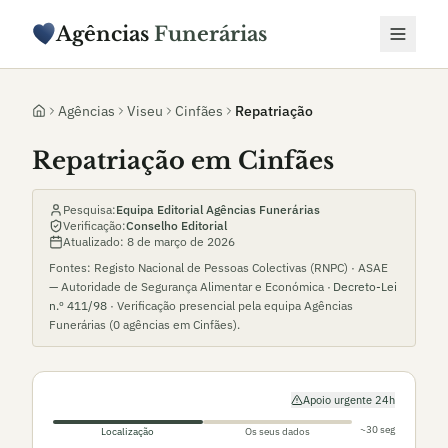
Agências
Funerárias
Agências
Viseu
Cinfães
Repatriação
Repatriação em Cinfães
Pesquisa:
Equipa Editorial Agências Funerárias
Verificação:
Conselho Editorial
Atualizado:
8 de março de 2026
Fontes: Registo Nacional de Pessoas Colectivas (RNPC) · ASAE
— Autoridade de Segurança Alimentar e Económica ·
Decreto-Lei
n.º 411/98
· Verificação presencial pela equipa Agências
Funerárias (
0
agências em
Cinfães
).
Apoio urgente 24h
~30 seg
Localização
Os seus dados