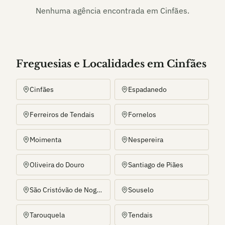
Nenhuma agência encontrada em
Cinfães
.
Freguesias e Localidades
em
Cinfães
Cinfães
Espadanedo
Ferreiros de Tendais
Fornelos
Moimenta
Nespereira
Oliveira do Douro
Santiago de Piães
São Cristóvão de Nogueira
Souselo
Tarouquela
Tendais