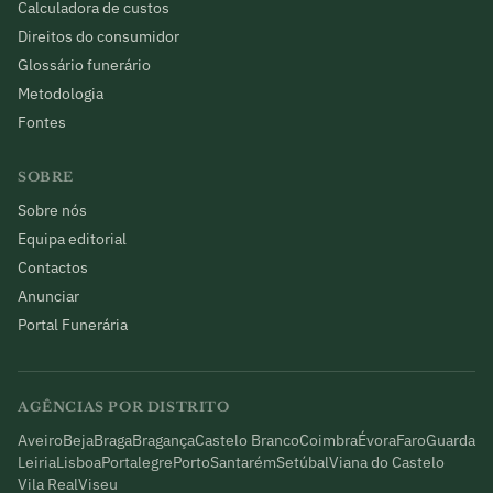
Calculadora de custos
Direitos do consumidor
Glossário funerário
Metodologia
Fontes
SOBRE
Sobre nós
Equipa editorial
Contactos
Anunciar
Portal Funerária
AGÊNCIAS POR DISTRITO
Aveiro
Beja
Braga
Bragança
Castelo Branco
Coimbra
Évora
Faro
Guarda
Leiria
Lisboa
Portalegre
Porto
Santarém
Setúbal
Viana do Castelo
Vila Real
Viseu