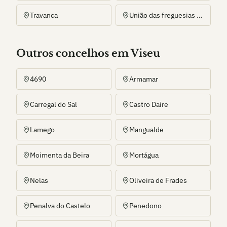
Travanca
União das freguesias de Alhões, Bustelo, Gralheira e Ramires
Outros
concelho
s
em Viseu
4690
Armamar
Carregal do Sal
Castro Daire
Lamego
Mangualde
Moimenta da Beira
Mortágua
Nelas
Oliveira de Frades
Penalva do Castelo
Penedono