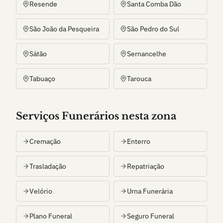
Resende
Santa Comba Dão
São João da Pesqueira
São Pedro do Sul
Sátão
Sernancelhe
Tabuaço
Tarouca
Serviços Funerários nesta zona
Cremação
Enterro
Trasladação
Repatriação
Velório
Urna Funerária
Plano Funeral
Seguro Funeral