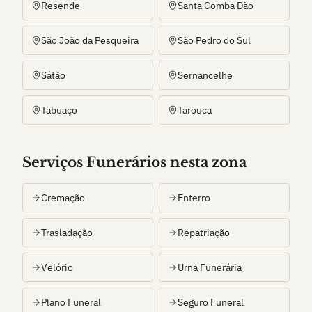
Resende
Santa Comba Dão
São João da Pesqueira
São Pedro do Sul
Sátão
Sernancelhe
Tabuaço
Tarouca
Serviços Funerários nesta zona
Cremação
Enterro
Trasladação
Repatriação
Velório
Urna Funerária
Plano Funeral
Seguro Funeral