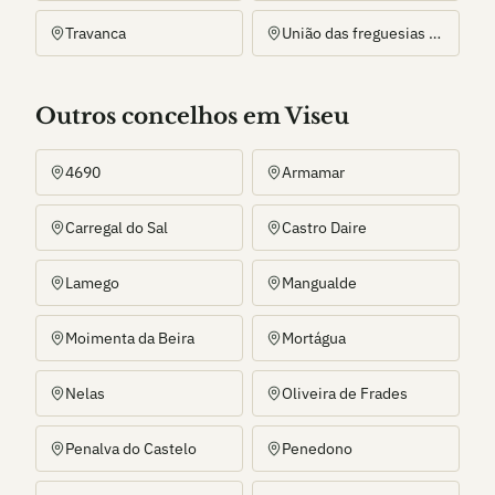
Travanca
União das freguesias de Alhões, Bustelo, Gralheira e Ramires
Outros
concelho
s
em Viseu
4690
Armamar
Carregal do Sal
Castro Daire
Lamego
Mangualde
Moimenta da Beira
Mortágua
Nelas
Oliveira de Frades
Penalva do Castelo
Penedono