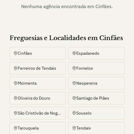
Nenhuma agência encontrada em
Cinfães
.
Freguesias e Localidades
em
Cinfães
Cinfães
Espadanedo
Ferreiros de Tendais
Fornelos
Moimenta
Nespereira
Oliveira do Douro
Santiago de Piães
São Cristóvão de Nogueira
Souselo
Tarouquela
Tendais