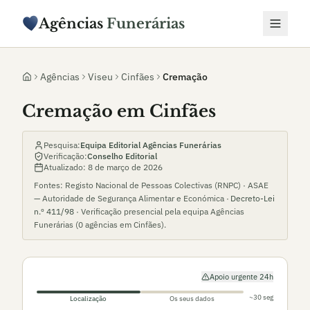
Agências
Funerárias
Agências
Viseu
Cinfães
Cremação
Cremação em Cinfães
Pesquisa:
Equipa Editorial Agências Funerárias
Verificação:
Conselho Editorial
Atualizado:
8 de março de 2026
Fontes: Registo Nacional de Pessoas Colectivas (RNPC) · ASAE
— Autoridade de Segurança Alimentar e Económica ·
Decreto-Lei
n.º 411/98
· Verificação presencial pela equipa Agências
Funerárias (
0
agências em
Cinfães
).
Apoio urgente 24h
~30 seg
Localização
Os seus dados