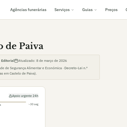
Agências funerárias
Serviços
Guias
Preços
o de Paiva
Editorial
Atualizado:
8 de março de 2026
ade de Segurança Alimentar e Económica ·
Decreto-Lei n.º
ias em
Castelo de Paiva
).
Apoio urgente 24h
~30 seg
s