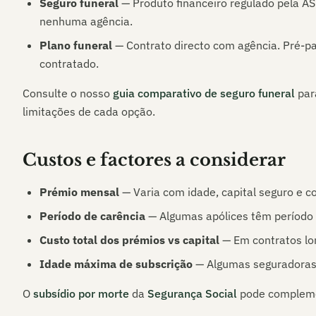
Seguro funeral
— Produto financeiro regulado pela AS
nenhuma agência.
Plano funeral
— Contrato directo com agência. Pré-pag
contratado.
Consulte o nosso
guia comparativo de seguro funeral
par
limitações de cada opção.
Custos e factores a considerar
Prémio mensal
— Varia com idade, capital seguro e c
Período de carência
— Algumas apólices têm período 
Custo total dos prémios vs capital
— Em contratos lon
Idade máxima de subscrição
— Algumas seguradoras 
O
subsídio por morte
da
Segurança Social
pode complemen