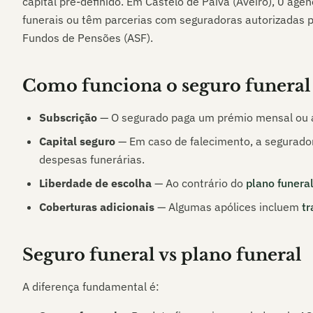
capital pré-definido. Em
Castelo de Paiva (Aveiro)
,
0
agênc
funerais ou têm parcerias com seguradoras autorizadas p
Fundos de Pensões (ASF).
Como funciona o seguro funeral
Subscrição
— O segurado paga um prémio mensal ou a
Capital seguro
— Em caso de falecimento, a segurador
despesas funerárias.
Liberdade de escolha
— Ao contrário do
plano funera
Coberturas adicionais
— Algumas apólices incluem
tr
Seguro funeral vs plano funeral
A diferença fundamental é: