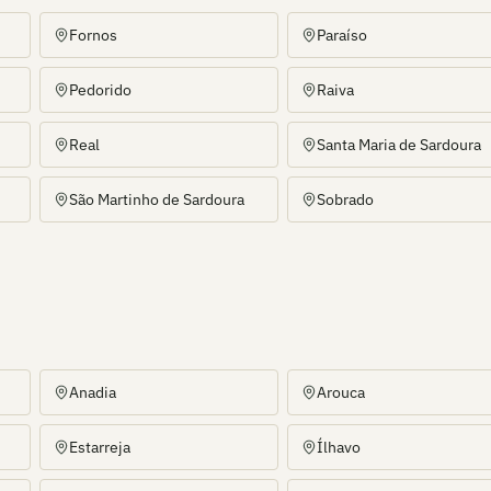
Fornos
Paraíso
Pedorido
Raiva
Real
Santa Maria de Sardoura
São Martinho de Sardoura
Sobrado
Anadia
Arouca
Estarreja
Ílhavo