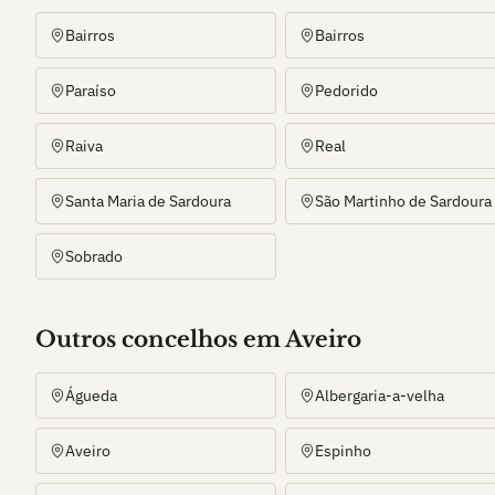
Bairros
Bairros
Paraíso
Pedorido
Raiva
Real
Santa Maria de Sardoura
São Martinho de Sardoura
Sobrado
Outros
concelho
s
em Aveiro
Águeda
Albergaria-a-velha
Aveiro
Espinho