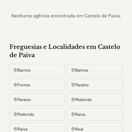
Nenhuma agência encontrada em
Castelo de Paiva
.
Freguesias e Localidades
em
Castelo
de Paiva
Bairros
Bairros
Fornos
Paraíso
Paraíso
Pedorido
Pedorido
Raiva
Raiva
Real