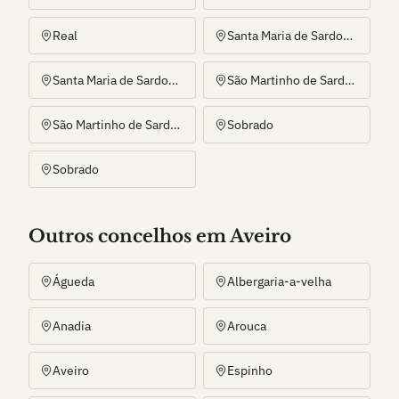
Real
Santa Maria de Sardoura
Santa Maria de Sardoura
São Martinho de Sardoura
São Martinho de Sardoura
Sobrado
Sobrado
Outros
concelho
s
em Aveiro
Águeda
Albergaria-a-velha
Anadia
Arouca
Aveiro
Espinho