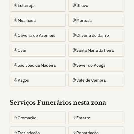
Estarreja
Ílhavo
Mealhada
Murtosa
Oliveira de Azeméis
Oliveira do Bairro
Ovar
Santa Maria da Feira
São João da Madeira
Sever do Vouga
Vagos
Vale de Cambra
Serviços Funerários nesta zona
Cremação
Enterro
Trasladação
Repatriação