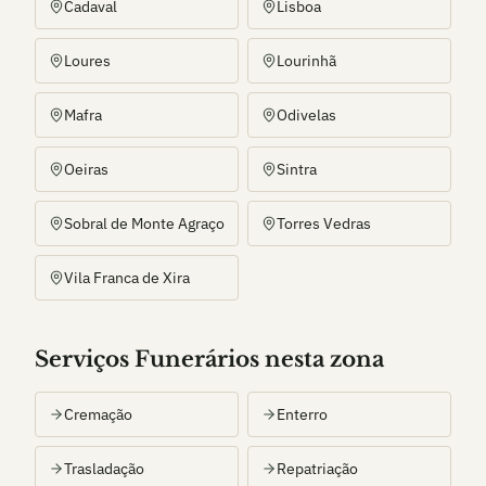
Cadaval
Lisboa
Loures
Lourinhã
Mafra
Odivelas
Oeiras
Sintra
Sobral de Monte Agraço
Torres Vedras
Vila Franca de Xira
Serviços Funerários nesta zona
Cremação
Enterro
Trasladação
Repatriação