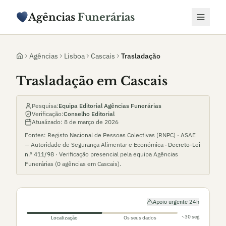
Agências
Funerárias
Agências
Lisboa
Cascais
Trasladação
Trasladação em Cascais
Pesquisa:
Equipa Editorial Agências Funerárias
Verificação:
Conselho Editorial
Atualizado:
8 de março de 2026
Fontes: Registo Nacional de Pessoas Colectivas (RNPC) · ASAE
— Autoridade de Segurança Alimentar e Económica ·
Decreto-Lei
n.º 411/98
· Verificação presencial pela equipa Agências
Funerárias (
0
agências em
Cascais
).
Apoio urgente 24h
~30 seg
Localização
Os seus dados