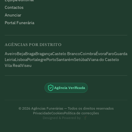
Contactos
Anunciar
Portal Funerária
AGÊNCIAS POR DISTRITO
Aveiro
Beja
Braga
Bragança
Castelo Branco
Coimbra
Évora
Faro
Guarda
Leiria
Lisboa
Portalegre
Porto
Santarém
Setúbal
Viana do Castelo
Vila Real
Viseu
Agência Verificada
©
2026
Agências Funerárias — Todos os direitos reservados
Privacidade
Cookies
Política de correcções
Designed & Powered by