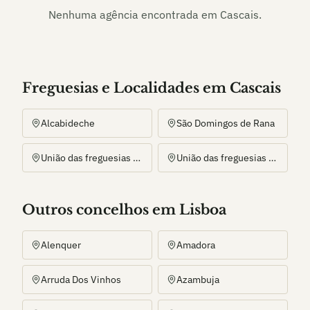
Nenhuma agência encontrada em
Cascais
.
Freguesias e Localidades
em
Cascais
Alcabideche
São Domingos de Rana
União das freguesias de Carcavelos e Parede
União das freguesias de Cascais e Estoril
Outros
concelho
s
em Lisboa
Alenquer
Amadora
Arruda Dos Vinhos
Azambuja