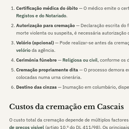
Certificação médica do óbito
— O médico emite o cert
Registos e do Notariado
.
Autorização para cremação
— Declaração escrita do f
morte violenta ou suspeita, é necessária autorização d
Velório (opcional)
— Pode realizar-se antes da crema
velório
da agência.
Cerimónia fúnebre
—
Religiosa ou civil
, conforme os d
Cremação propriamente dita
— O processo demora ent
colocadas numa urna cinerária.
Destino das cinzas
— Inumação em columbário, dispers
Custos da cremação em
Cascais
O custo total da cremação depende de múltiplos factores
de preços visível
(artigo 10.º do DL 411/98). Os principa