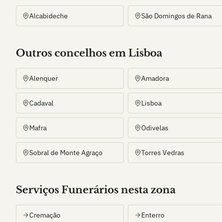
Alcabideche
São Domingos de Rana
Outros
concelho
s
em Lisboa
Alenquer
Amadora
Cadaval
Lisboa
Mafra
Odivelas
Sobral de Monte Agraço
Torres Vedras
Serviços Funerários nesta zona
Cremação
Enterro