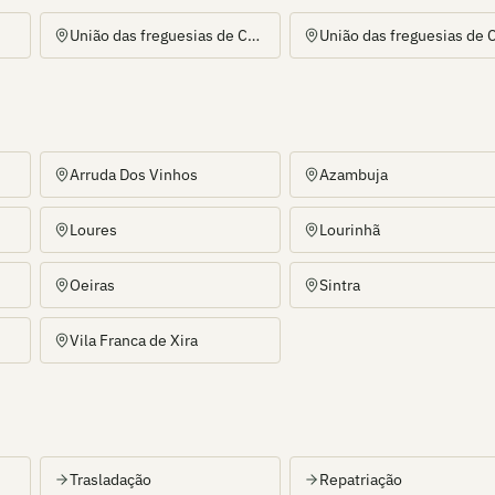
União das freguesias de Carcavelos e Parede
Arruda Dos Vinhos
Azambuja
Loures
Lourinhã
Oeiras
Sintra
Vila Franca de Xira
Trasladação
Repatriação