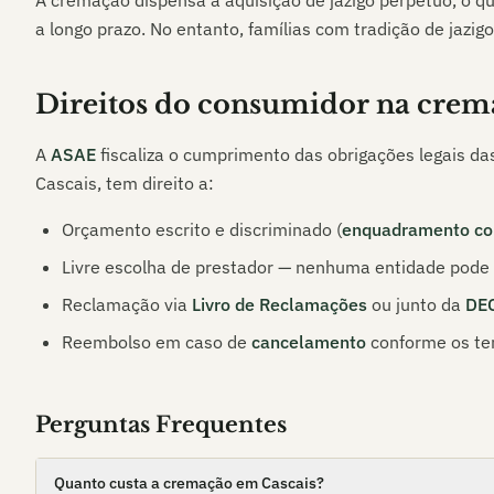
A cremação dispensa a aquisição de jazigo perpétuo, o q
a longo prazo. No entanto, famílias com tradição de jazigo
Direitos do consumidor na crem
A
ASAE
fiscaliza o cumprimento das obrigações legais da
Cascais
, tem direito a:
Orçamento escrito e discriminado (
enquadramento co
Livre escolha de prestador — nenhuma entidade pode i
Reclamação via
Livro de Reclamações
ou junto da
DE
Reembolso em caso de
cancelamento
conforme os te
Perguntas Frequentes
Quanto custa a cremação em Cascais?