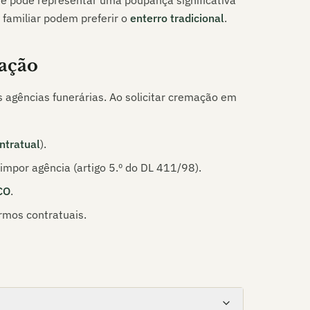
ue pode representar uma poupança significativa
 familiar podem preferir o
enterro tradicional
.
ação
s agências funerárias. Ao solicitar cremação em
ntratual
).
mpor agência (artigo 5.º do DL 411/98).
CO
.
rmos contratuais.