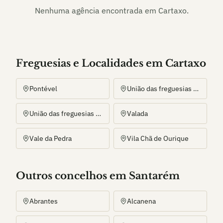
Nenhuma agência encontrada em
Cartaxo
.
Freguesias e Localidades
em
Cartaxo
Pontével
União das freguesias de Ereira e Lapa
União das freguesias do Cartaxo e Vale da Pinta
Valada
Vale da Pedra
Vila Chã de Ourique
Outros
concelho
s
em Santarém
Abrantes
Alcanena