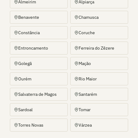
Almeirim
Alpiarça
Benavente
Chamusca
Constância
Coruche
Entroncamento
Ferreira do Zêzere
Golegã
Mação
Ourém
Rio Maior
Salvaterra de Magos
Santarém
Sardoal
Tomar
Torres Novas
Várzea