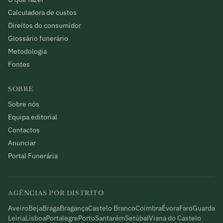
Calculadora de custos
Direitos do consumidor
Glossário funerário
Metodologia
Fontes
SOBRE
Sobre nós
Equipa editorial
Contactos
Anunciar
Portal Funerária
AGÊNCIAS POR DISTRITO
Aveiro
Beja
Braga
Bragança
Castelo Branco
Coimbra
Évora
Faro
Guarda
Leiria
Lisboa
Portalegre
Porto
Santarém
Setúbal
Viana do Castelo