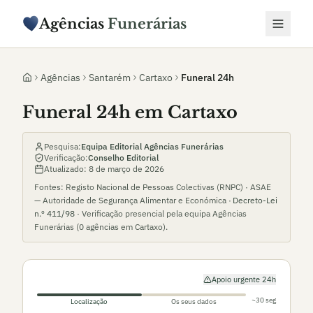
Agências
Funerárias
Agências
Santarém
Cartaxo
Funeral 24h
Funeral 24h em Cartaxo
Pesquisa:
Equipa Editorial Agências Funerárias
Verificação:
Conselho Editorial
Atualizado:
8 de março de 2026
Fontes: Registo Nacional de Pessoas Colectivas (RNPC) · ASAE
— Autoridade de Segurança Alimentar e Económica ·
Decreto-Lei
n.º 411/98
· Verificação presencial pela equipa Agências
Funerárias (
0
agências em
Cartaxo
).
Apoio urgente 24h
~30 seg
Localização
Os seus dados