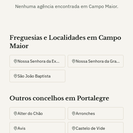
Nenhuma agência encontrada em
Campo Maior
.
Freguesias e Localidades
em
Campo
Maior
Nossa Senhora da Expectação
Nossa Senhora da Graça dos Degolados
São João Baptista
Outros
concelho
s
em Portalegre
Alter do Chão
Arronches
Avis
Castelo de Vide