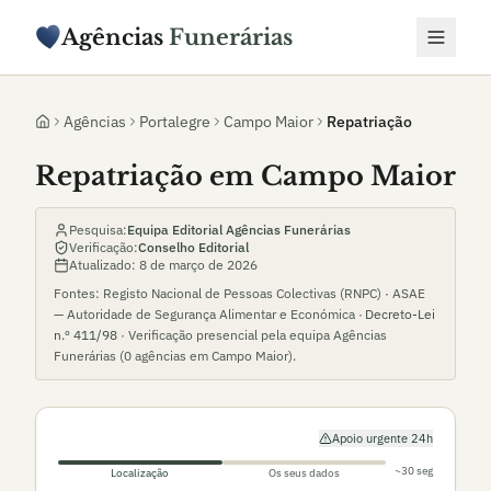
Agências
Funerárias
Agências
Portalegre
Campo Maior
Repatriação
Repatriação em Campo Maior
Pesquisa:
Equipa Editorial Agências Funerárias
Verificação:
Conselho Editorial
Atualizado:
8 de março de 2026
Fontes: Registo Nacional de Pessoas Colectivas (RNPC) · ASAE
— Autoridade de Segurança Alimentar e Económica ·
Decreto-Lei
n.º 411/98
· Verificação presencial pela equipa Agências
Funerárias (
0
agências em
Campo Maior
).
Apoio urgente 24h
~30 seg
Localização
Os seus dados