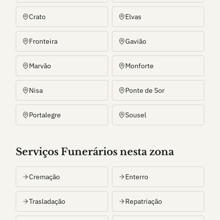
Crato
Elvas
Fronteira
Gavião
Marvão
Monforte
Nisa
Ponte de Sor
Portalegre
Sousel
Serviços Funerários nesta zona
Cremação
Enterro
Trasladação
Repatriação