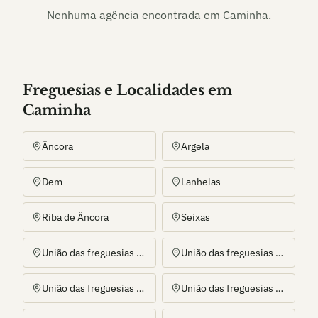
Nenhuma agência encontrada em
Caminha
.
Freguesias e Localidades
em
Caminha
Âncora
Argela
Dem
Lanhelas
Riba de Âncora
Seixas
União das freguesias de Arga (Baixo, Cima e São João)
União das freguesias de Caminha (Matriz) e Vilarelho
União das freguesias de Gondar e Orbacém
União das freguesias de Moledo e Cristelo