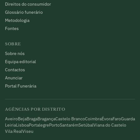
Direitos do consumidor
Glossário funerário
Metodologia
Fontes
SOBRE
Sobre nós
Equipa editorial
Contactos
Anunciar
Portal Funerária
AGÊNCIAS POR DISTRITO
Aveiro
Beja
Braga
Bragança
Castelo Branco
Coimbra
Évora
Faro
Guarda
Leiria
Lisboa
Portalegre
Porto
Santarém
Setúbal
Viana do Castelo
Vila Real
Viseu