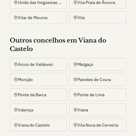
União das freguesias de Venade e Azevedo
Vila Praia de Âncora
Vilar de Mouros
Vile
Outros
concelho
s
em Viana do
Castelo
Arcos de Valdevez
Melgaço
Monção
Paredes de Coura
Ponte da Barca
Ponte de Lima
Valença
Viana
Viana do Castelo
Vila Nova de Cerveira