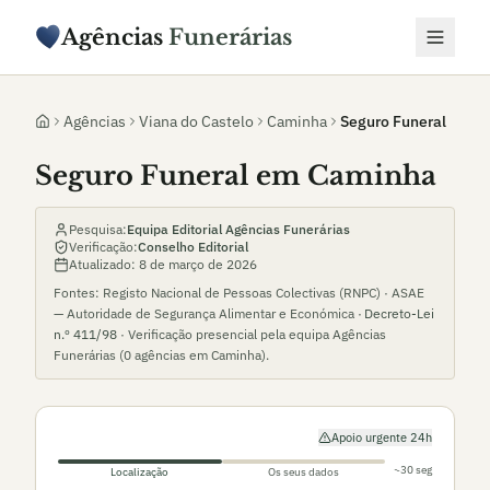
Agências
Funerárias
Agências
Viana do Castelo
Caminha
Seguro Funeral
Seguro Funeral em Caminha
Pesquisa:
Equipa Editorial Agências Funerárias
Verificação:
Conselho Editorial
Atualizado:
8 de março de 2026
Fontes: Registo Nacional de Pessoas Colectivas (RNPC) · ASAE
— Autoridade de Segurança Alimentar e Económica ·
Decreto-Lei
n.º 411/98
· Verificação presencial pela equipa Agências
Funerárias (
0
agências em
Caminha
).
Apoio urgente 24h
~30 seg
Localização
Os seus dados