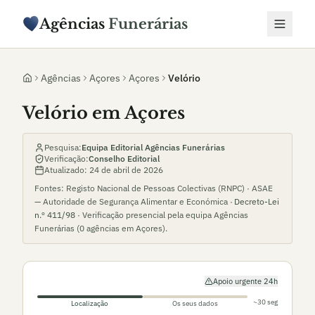
Agências
Funerárias
Agências
Açores
Açores
Velório
Velório em Açores
Pesquisa:
Equipa Editorial Agências Funerárias
Verificação:
Conselho Editorial
Atualizado:
24 de abril de 2026
Fontes: Registo Nacional de Pessoas Colectivas (RNPC) · ASAE
— Autoridade de Segurança Alimentar e Económica ·
Decreto-Lei
n.º 411/98
· Verificação presencial pela equipa Agências
Funerárias (
0
agências em
Açores
).
Apoio urgente 24h
~30 seg
Localização
Os seus dados