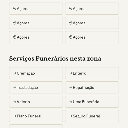
Açores
Açores
Açores
Açores
Açores
Açores
Serviços Funerários nesta zona
Cremação
Enterro
Trasladação
Repatriação
Velório
Urna Funerária
Plano Funeral
Seguro Funeral