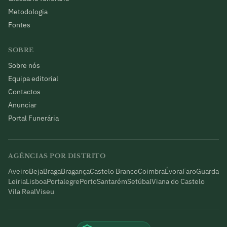
Metodologia
Fontes
SOBRE
Sobre nós
Equipa editorial
Contactos
Anunciar
Portal Funerária
AGÊNCIAS POR DISTRITO
Aveiro
Beja
Braga
Bragança
Castelo Branco
Coimbra
Évora
Faro
Guarda
Leiria
Lisboa
Portalegre
Porto
Santarém
Setúbal
Viana do Castelo
Vila Real
Viseu