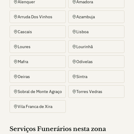
Alenquer
Amadora
Arruda Dos Vinhos
Azambuja
Cascais
Lisboa
Loures
Lourinhã
Mafra
Odivelas
Oeiras
Sintra
Sobral de Monte Agraço
Torres Vedras
Vila Franca de Xira
Serviços Funerários nesta zona