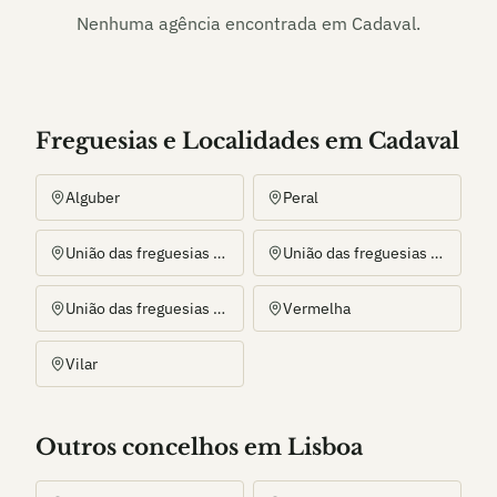
Nenhuma agência encontrada em
Cadaval
.
Freguesias e Localidades
em
Cadaval
Alguber
Peral
União das freguesias de Lamas e Cercal
União das freguesias de Painho e Figueiros
União das freguesias do Cadaval e Pêro Moniz
Vermelha
Vilar
Outros
concelho
s
em Lisboa