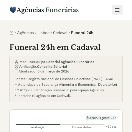
Agências
Funerárias
Agências
Lisboa
Cadaval
Funeral 24h
Funeral 24h em Cadaval
Pesquisa:
Equipa Editorial Agências Funerárias
Verificação:
Conselho Editorial
Atualizado:
8 de março de 2026
Fontes: Registo Nacional de Pessoas Colectivas (RNPC) · ASAE
— Autoridade de Segurança Alimentar e Económica ·
Decreto-Lei
n.º 411/98
· Verificação presencial pela equipa Agências
Funerárias (
0
agências em
Cadaval
).
Apoio urgente 24h
~30 seg
Localização
Os seus dados