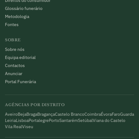
Direitos do consumidor
Glossário funerário
Metodologia
Fontes
SOBRE
Sobre nós
Equipa editorial
Contactos
Anunciar
Portal Funerária
AGÊNCIAS POR DISTRITO
Aveiro
Beja
Braga
Bragança
Castelo Branco
Coimbra
Évora
Faro
Guarda
Leiria
Lisboa
Portalegre
Porto
Santarém
Setúbal
Viana do Castelo
Vila Real
Viseu