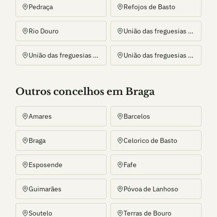
Pedraça
Refojos de Basto
Rio Douro
União das freguesias de Alvite e Passos
União das freguesias de Arco de Baúlhe e Vila Nune
União das freguesias de Gondiães e Vilar de Cunhas
Outros
concelho
s
em Braga
Amares
Barcelos
Braga
Celorico de Basto
Esposende
Fafe
Guimarães
Póvoa de Lanhoso
Soutelo
Terras de Bouro