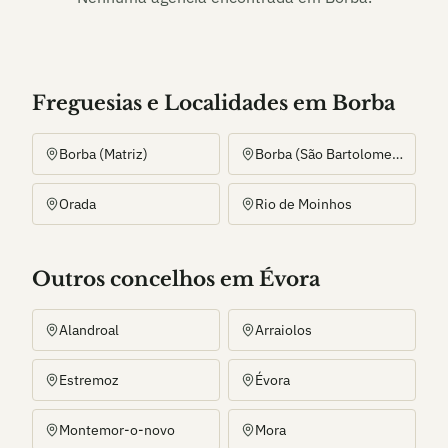
Freguesias e Localidades
em
Borba
Borba (Matriz)
Borba (São Bartolomeu)
Orada
Rio de Moinhos
Outros
concelho
s
em Évora
Alandroal
Arraiolos
Estremoz
Évora
Montemor-o-novo
Mora