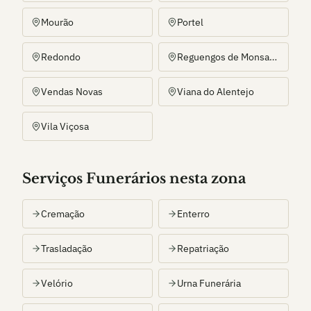
Mourão
Portel
Redondo
Reguengos de Monsaraz
Vendas Novas
Viana do Alentejo
Vila Viçosa
Serviços Funerários nesta zona
Cremação
Enterro
Trasladação
Repatriação
Velório
Urna Funerária