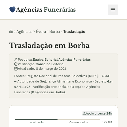
Agências
Funerárias
Agências
Évora
Borba
Trasladação
Trasladação em Borba
Pesquisa:
Equipa Editorial Agências Funerárias
Verificação:
Conselho Editorial
Atualizado:
8 de março de 2026
Fontes: Registo Nacional de Pessoas Colectivas (RNPC) · ASAE
— Autoridade de Segurança Alimentar e Económica ·
Decreto-Lei
n.º 411/98
· Verificação presencial pela equipa Agências
Funerárias (
0
agências em
Borba
).
Apoio urgente 24h
~30 seg
Localização
Os seus dados