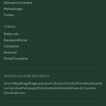
Glossário funerário
Metodologia
Fontes
SOBRE
Sobre nós
Equipa editorial
Contactos
Anunciar
Portal Funerária
AGÊNCIAS POR DISTRITO
Aveiro
Beja
Braga
Bragança
Castelo Branco
Coimbra
Évora
Faro
Guarda
Leiria
Lisboa
Portalegre
Porto
Santarém
Setúbal
Viana do Castelo
Vila Real
Viseu