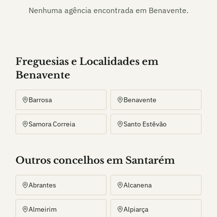
Nenhuma agência encontrada em
Benavente
.
Freguesias e Localidades
em
Benavente
Barrosa
Benavente
Samora Correia
Santo Estêvão
Outros
concelho
s
em Santarém
Abrantes
Alcanena
Almeirim
Alpiarça