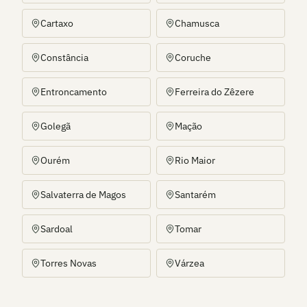
Cartaxo
Chamusca
Constância
Coruche
Entroncamento
Ferreira do Zêzere
Golegã
Mação
Ourém
Rio Maior
Salvaterra de Magos
Santarém
Sardoal
Tomar
Torres Novas
Várzea