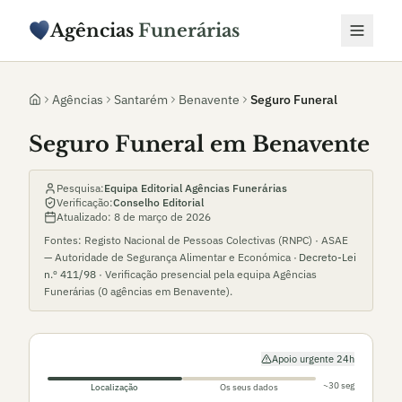
Agências
Funerárias
Agências
Santarém
Benavente
Seguro Funeral
Seguro Funeral em Benavente
Pesquisa:
Equipa Editorial Agências Funerárias
Verificação:
Conselho Editorial
Atualizado:
8 de março de 2026
Fontes: Registo Nacional de Pessoas Colectivas (RNPC) · ASAE
— Autoridade de Segurança Alimentar e Económica ·
Decreto-Lei
n.º 411/98
· Verificação presencial pela equipa Agências
Funerárias (
0
agências em
Benavente
).
Apoio urgente 24h
~30 seg
Localização
Os seus dados