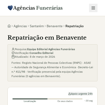
Agências
Funerárias
Agências
Santarém
Benavente
Repatriação
Repatriação em Benavente
Pesquisa:
Equipa Editorial Agências Funerárias
Verificação:
Conselho Editorial
Atualizado:
8 de março de 2026
Fontes: Registo Nacional de Pessoas Colectivas (RNPC) · ASAE
— Autoridade de Segurança Alimentar e Económica ·
Decreto-Lei
n.º 411/98
· Verificação presencial pela equipa Agências
Funerárias (
0
agências em
Benavente
).
Apoio urgente 24h
~30 seg
Localização
Os seus dados