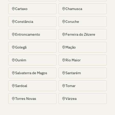
Cartaxo
Chamusca
Constância
Coruche
Entroncamento
Ferreira do Zêzere
Golegã
Mação
Ourém
Rio Maior
Salvaterra de Magos
Santarém
Sardoal
Tomar
Torres Novas
Várzea