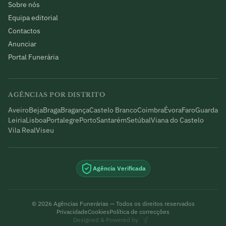
Sobre nós
Equipa editorial
Contactos
Anunciar
Portal Funerária
AGÊNCIAS POR DISTRITO
Aveiro
Beja
Braga
Bragança
Castelo Branco
Coimbra
Évora
Faro
Guarda
Leiria
Lisboa
Portalegre
Porto
Santarém
Setúbal
Viana do Castelo
Vila Real
Viseu
Agência Verificada
©
2026
Agências Funerárias — Todos os direitos reservados
Privacidade
Cookies
Política de correcções
Designed & Powered by