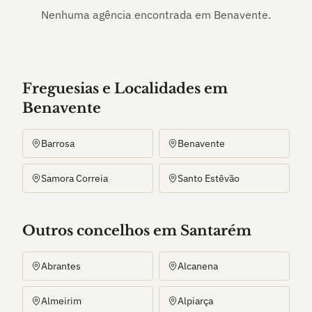
Nenhuma agência encontrada em
Benavente
.
Freguesias e Localidades
em
Benavente
Barrosa
Benavente
Samora Correia
Santo Estêvão
Outros
concelho
s
em Santarém
Abrantes
Alcanena
Almeirim
Alpiarça