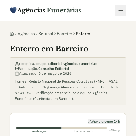
Agências
Funerárias
Agências
Setúbal
Barreiro
Enterro
Enterro em Barreiro
Pesquisa:
Equipa Editorial Agências Funerárias
Verificação:
Conselho Editorial
Atualizado:
8 de março de 2026
Fontes: Registo Nacional de Pessoas Colectivas (RNPC) · ASAE
— Autoridade de Segurança Alimentar e Económica ·
Decreto-Lei
n.º 411/98
· Verificação presencial pela equipa Agências
Funerárias (
0
agências em
Barreiro
).
Apoio urgente 24h
~30 seg
Localização
Os seus dados