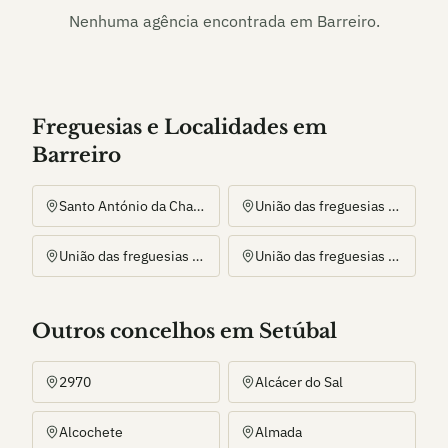
Nenhuma agência encontrada em
Barreiro
.
Freguesias e Localidades
em
Barreiro
Santo António da Charneca
União das freguesias de Alto do Seixalinho, Santo André e Verderena
União das freguesias de Barreiro e Lavradio
União das freguesias de Palhais e Coina
Outros
concelho
s
em Setúbal
2970
Alcácer do Sal
Alcochete
Almada