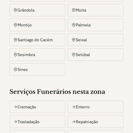
Grândola
Moita
Montijo
Palmela
Santiago do Cacém
Seixal
Sesimbra
Setúbal
Sines
Serviços Funerários nesta zona
Cremação
Enterro
Trasladação
Repatriação