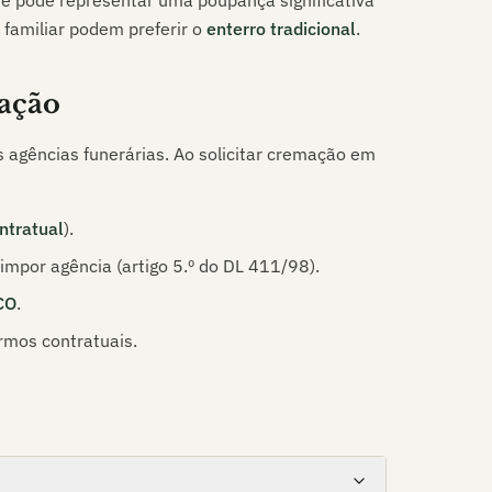
ue pode representar uma poupança significativa
 familiar podem preferir o
enterro tradicional
.
ação
s agências funerárias. Ao solicitar cremação em
ntratual
).
mpor agência (artigo 5.º do DL 411/98).
CO
.
rmos contratuais.