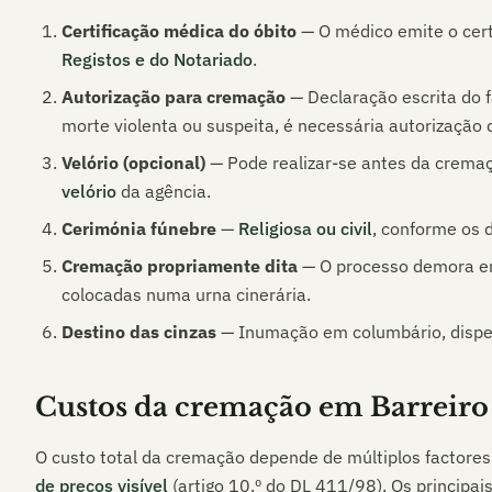
Certificação médica do óbito
— O médico emite o cert
Registos e do Notariado
.
Autorização para cremação
— Declaração escrita do f
morte violenta ou suspeita, é necessária autorização d
Velório (opcional)
— Pode realizar-se antes da crema
velório
da agência.
Cerimónia fúnebre
—
Religiosa ou civil
, conforme os d
Cremação propriamente dita
— O processo demora ent
colocadas numa urna cinerária.
Destino das cinzas
— Inumação em columbário, dispers
Custos da cremação em
Barreiro
O custo total da cremação depende de múltiplos factores
de preços visível
(artigo 10.º do DL 411/98). Os principa