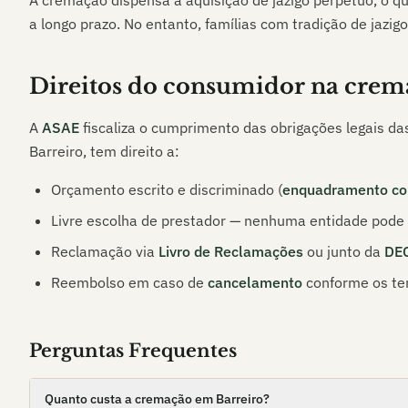
A cremação dispensa a aquisição de jazigo perpétuo, o q
a longo prazo. No entanto, famílias com tradição de jazigo
Direitos do consumidor na crem
A
ASAE
fiscaliza o cumprimento das obrigações legais da
Barreiro
, tem direito a:
Orçamento escrito e discriminado (
enquadramento co
Livre escolha de prestador — nenhuma entidade pode i
Reclamação via
Livro de Reclamações
ou junto da
DE
Reembolso em caso de
cancelamento
conforme os te
Perguntas Frequentes
Quanto custa a cremação em Barreiro?