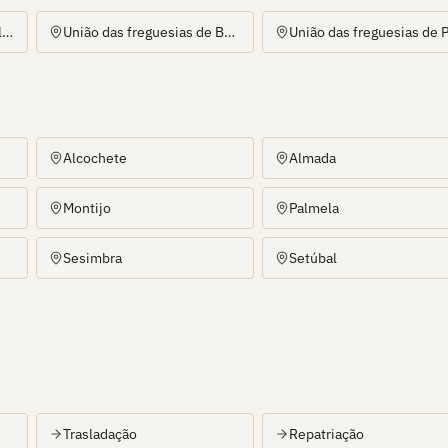
União das freguesias de Alto do Seixalinho, Santo André e Verderena
União das freguesias de Barreiro e Lavradio
Alcochete
Almada
Montijo
Palmela
Sesimbra
Setúbal
Trasladação
Repatriação