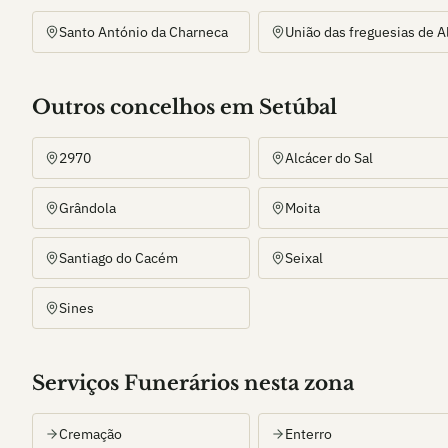
Santo António da Charneca
Outros
concelho
s
em Setúbal
2970
Alcácer do Sal
Grândola
Moita
Santiago do Cacém
Seixal
Sines
Serviços Funerários nesta zona
Cremação
Enterro