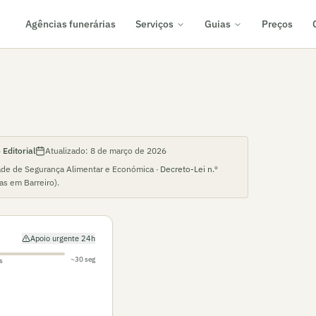
Agências funerárias
Serviços
Guias
Preços
Editorial
Atualizado:
8 de março de 2026
ade de Segurança Alimentar e Económica ·
Decreto-Lei n.º
ias em
Barreiro
).
Apoio urgente 24h
~30 seg
s