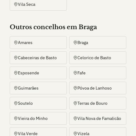
Vila Seca
Outros
concelho
s
em Braga
Amares
Braga
Cabeceiras de Basto
Celorico de Basto
Esposende
Fafe
Guimarães
Póvoa de Lanhoso
Soutelo
Terras de Bouro
Vieira do Minho
Vila Nova de Famalicão
Vila Verde
Vizela