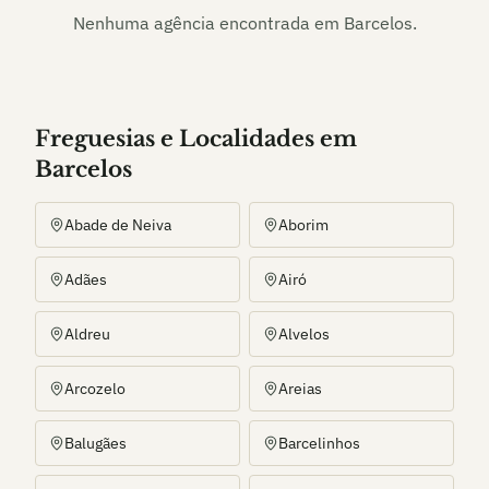
Nenhuma agência encontrada em
Barcelos
.
Freguesias e Localidades
em
Barcelos
Abade de Neiva
Aborim
Adães
Airó
Aldreu
Alvelos
Arcozelo
Areias
Balugães
Barcelinhos