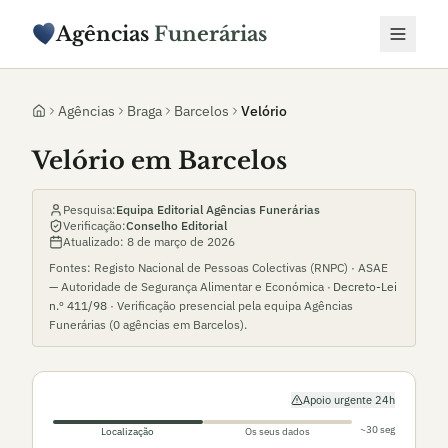
Agências
Funerárias
Agências
Braga
Barcelos
Velório
Velório em Barcelos
Pesquisa:
Equipa Editorial Agências Funerárias
Verificação:
Conselho Editorial
Atualizado:
8 de março de 2026
Fontes: Registo Nacional de Pessoas Colectivas (RNPC) · ASAE
— Autoridade de Segurança Alimentar e Económica ·
Decreto-Lei
n.º 411/98
· Verificação presencial pela equipa Agências
Funerárias (
0
agências em
Barcelos
).
Apoio urgente 24h
~30 seg
Localização
Os seus dados