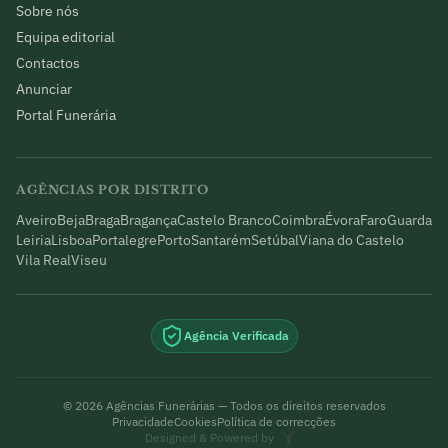
Sobre nós
Equipa editorial
Contactos
Anunciar
Portal Funerária
AGÊNCIAS POR DISTRITO
Aveiro
Beja
Braga
Bragança
Castelo Branco
Coimbra
Évora
Faro
Guarda
Leiria
Lisboa
Portalegre
Porto
Santarém
Setúbal
Viana do Castelo
Vila Real
Viseu
Agência Verificada
©
2026
Agências Funerárias — Todos os direitos reservados
Privacidade
Cookies
Política de correcções
Designed & Powered by