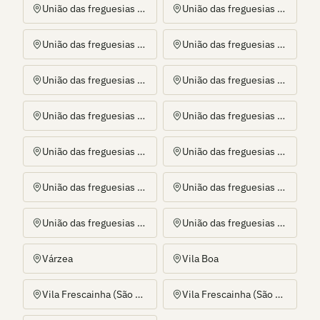
União das freguesias de Areias de Vilar e Encourados
União das freguesias de Campo e Tamel (São Pedro Fins)
União das freguesias de Carreira e Fonte Coberta
União das freguesias de Chorente, Góios, Courel, Pedra Furada e Gueral
União das freguesias de Creixomil e Mariz
União das freguesias de Durrães e Tregosa
União das freguesias de Gamil e Midões
União das freguesias de Milhazes, Vilar de Figos e Faria
União das freguesias de Negreiros e Chavão
União das freguesias de Quintiães e Aguiar
União das freguesias de Sequeade e Bastuço (São João e Santo Estevão)
União das freguesias de Tamel (Santa Leocádia) e Vilar do Monte
União das freguesias de Viatodos, Grimancelos, Minhotães e Monte de Fralães
União das freguesias de Vila Cova e Feitos
Várzea
Vila Boa
Vila Frescainha (São Martinho)
Vila Frescainha (São Pedro)