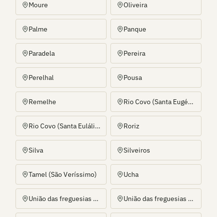
Moure
Oliveira
Palme
Panque
Paradela
Pereira
Perelhal
Pousa
Remelhe
Rio Covo (Santa Eugénia)
Rio Covo (Santa Eulália)
Roriz
Silva
Silveiros
Tamel (São Veríssimo)
Ucha
União das freguesias de Alheira e Igreja Nova
União das freguesias de Alvito (São Pedro e São Martinho) e Couto