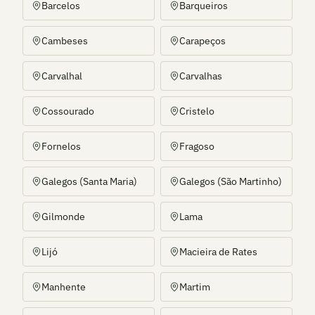
Barcelos
Barqueiros
Cambeses
Carapeços
Carvalhal
Carvalhas
Cossourado
Cristelo
Fornelos
Fragoso
Galegos (Santa Maria)
Galegos (São Martinho)
Gilmonde
Lama
Lijó
Macieira de Rates
Manhente
Martim