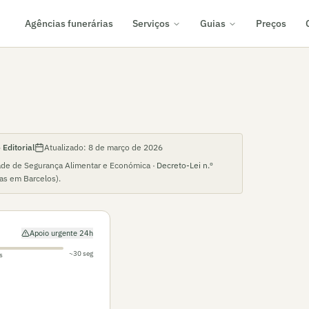
Agências funerárias
Serviços
Guias
Preços
Editorial
Atualizado:
8 de março de 2026
ade de Segurança Alimentar e Económica ·
Decreto-Lei n.º
ias em
Barcelos
).
Apoio urgente 24h
~30 seg
s