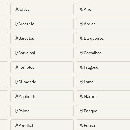
Adães
Airó
Arcozelo
Areias
Barcelos
Barqueiros
Carvalhal
Carvalhas
Fornelos
Fragoso
Gilmonde
Lama
Manhente
Martim
Palme
Panque
Perelhal
Pousa