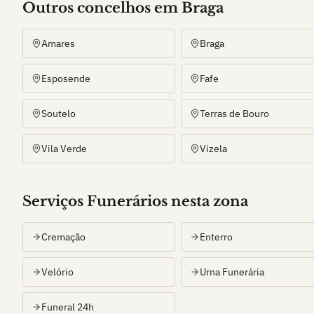
Outros
concelho
s
em Braga
Amares
Braga
Esposende
Fafe
Soutelo
Terras de Bouro
Vila Verde
Vizela
Serviços Funerários nesta zona
Cremação
Enterro
Velório
Urna Funerária
Funeral 24h