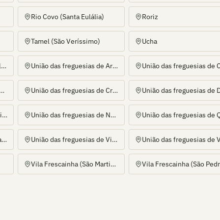
Rio Covo (Santa Eulália)
Roriz
Tamel (São Veríssimo)
Ucha
União das freguesias de Alvito (São Pedro e São Martinho) e Couto
União das freguesias de Areias de Vilar e Encourados
eguesias de Chorente, Góios, Courel, Pedra Furada e Gueral
União das freguesias de Creixomil e Mariz
União das freguesias de Milhazes, Vilar de Figos e Faria
União das freguesias de Negreiros e Chavão
União das freguesias de Tamel (Santa Leocádia) e Vilar do Monte
União das freguesias de Viatodos, Grimancelos, Minhotães e Monte de Fralães
Vila Frescainha (São Martinho)
Vila Frescainha (São Ped