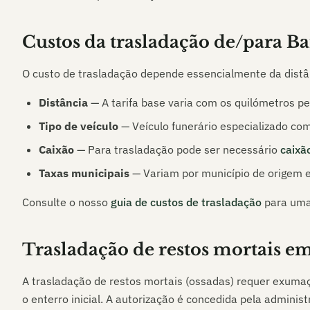
Custos da trasladação de/para
Ba
O custo de trasladação depende essencialmente da distân
Distância
— A tarifa base varia com os quilómetros p
Tipo de veículo
— Veículo funerário especializado co
Caixão
— Para trasladação pode ser necessário
caixã
Taxas municipais
— Variam por município de origem e
Consulte o nosso
guia de custos de trasladação
para uma
Trasladação de restos mortais e
A trasladação de restos mortais (ossadas) requer exumaç
o enterro inicial. A autorização é concedida pela adminis