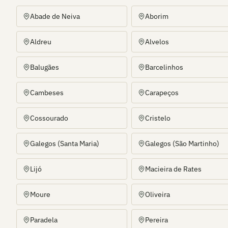
Abade de Neiva
Aborim
Aldreu
Alvelos
Balugães
Barcelinhos
Cambeses
Carapeços
Cossourado
Cristelo
Galegos (Santa Maria)
Galegos (São Martinho)
Lijó
Macieira de Rates
Moure
Oliveira
Paradela
Pereira