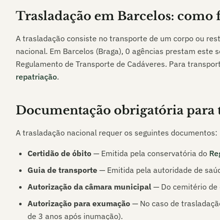
Trasladação em
Barcelos
: como 
A trasladação consiste no transporte de um corpo ou resto
nacional. Em
Barcelos (Braga)
,
0
agências prestam este s
Regulamento de Transporte de Cadáveres. Para transporte
repatriação
.
Documentação obrigatória para 
A trasladação nacional requer os seguintes documentos:
Certidão de óbito
— Emitida pela conservatória do
Reg
Guia de transporte
— Emitida pela autoridade de saúd
Autorização da câmara municipal
— Do cemitério de d
Autorização para exumação
— No caso de trasladação
de 3 anos após inumação).