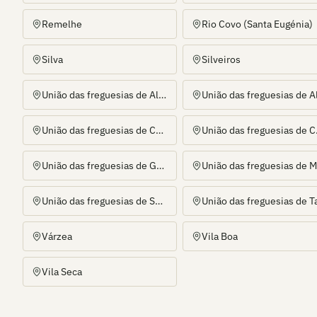
Remelhe
Rio Covo (Santa Eugénia)
Silva
Silveiros
União das freguesias de Alheira e Igreja Nova
União das freguesias de Carreira e Fonte Coberta
União das fr
União das freguesias de Gamil e Midões
União das freguesias de Sequeade e Bastuço (São João e Santo Estevão)
Várzea
Vila Boa
Vila Seca