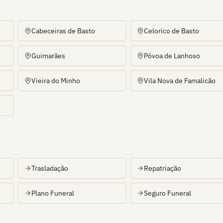
Cabeceiras de Basto
Celorico de Basto
Guimarães
Póvoa de Lanhoso
Vieira do Minho
Vila Nova de Famalicão
Trasladação
Repatriação
Plano Funeral
Seguro Funeral