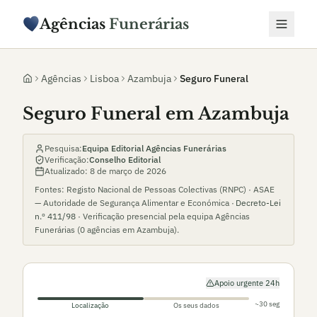
Agências
Funerárias
Agências
Lisboa
Azambuja
Seguro Funeral
Seguro Funeral em Azambuja
Pesquisa:
Equipa Editorial Agências Funerárias
Verificação:
Conselho Editorial
Atualizado:
8 de março de 2026
Fontes: Registo Nacional de Pessoas Colectivas (RNPC) · ASAE
— Autoridade de Segurança Alimentar e Económica ·
Decreto-Lei
n.º 411/98
· Verificação presencial pela equipa Agências
Funerárias (
0
agências em
Azambuja
).
Apoio urgente 24h
~30 seg
Localização
Os seus dados