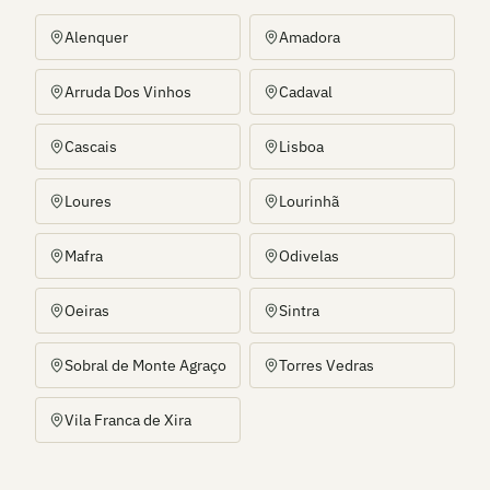
Alenquer
Amadora
Arruda Dos Vinhos
Cadaval
Cascais
Lisboa
Loures
Lourinhã
Mafra
Odivelas
Oeiras
Sintra
Sobral de Monte Agraço
Torres Vedras
Vila Franca de Xira