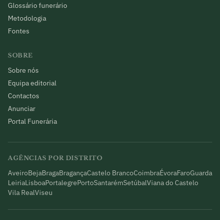
Glossário funerário
Metodologia
Fontes
SOBRE
Sobre nós
Equipa editorial
Contactos
Anunciar
Portal Funerária
AGÊNCIAS POR DISTRITO
Aveiro
Beja
Braga
Bragança
Castelo Branco
Coimbra
Évora
Faro
Guarda
Leiria
Lisboa
Portalegre
Porto
Santarém
Setúbal
Viana do Castelo
Vila Real
Viseu