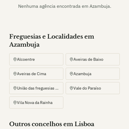
Nenhuma agência encontrada em
Azambuja
.
Freguesias e Localidades
em
Azambuja
Alcoentre
Aveiras de Baixo
Aveiras de Cima
Azambuja
União das freguesias de Manique do Intendente, Vila Nova de São Pedro e Maçussa
Vale do Paraíso
Vila Nova da Rainha
Outros
concelho
s
em Lisboa