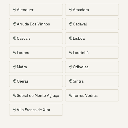
Alenquer
Amadora
Arruda Dos Vinhos
Cadaval
Cascais
Lisboa
Loures
Lourinhã
Mafra
Odivelas
Oeiras
Sintra
Sobral de Monte Agraço
Torres Vedras
Vila Franca de Xira