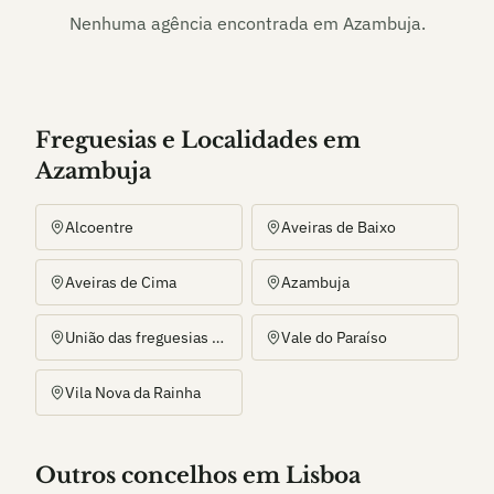
Nenhuma agência encontrada em
Azambuja
.
Freguesias e Localidades
em
Azambuja
Alcoentre
Aveiras de Baixo
Aveiras de Cima
Azambuja
União das freguesias de Manique do Intendente, Vila Nova de São Pedro e Maçussa
Vale do Paraíso
Vila Nova da Rainha
Outros
concelho
s
em Lisboa