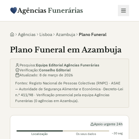
Agências
Funerárias
Agências
Lisboa
Azambuja
Plano Funeral
Plano Funeral em Azambuja
Pesquisa:
Equipa Editorial Agências Funerárias
Verificação:
Conselho Editorial
Atualizado:
8 de março de 2026
Fontes: Registo Nacional de Pessoas Colectivas (RNPC) · ASAE
— Autoridade de Segurança Alimentar e Económica ·
Decreto-Lei
n.º 411/98
· Verificação presencial pela equipa Agências
Funerárias (
0
agências em
Azambuja
).
Apoio urgente 24h
~30 seg
Localização
Os seus dados