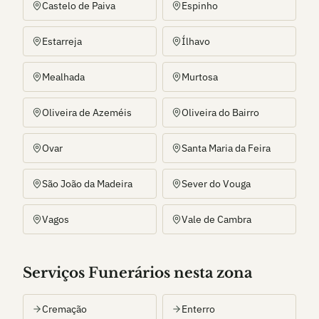
Castelo de Paiva
Espinho
Estarreja
Ílhavo
Mealhada
Murtosa
Oliveira de Azeméis
Oliveira do Bairro
Ovar
Santa Maria da Feira
São João da Madeira
Sever do Vouga
Vagos
Vale de Cambra
Serviços Funerários nesta zona
Cremação
Enterro