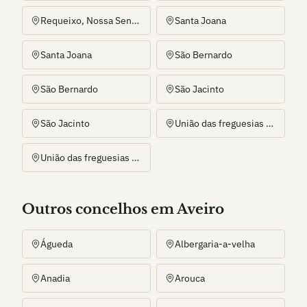
Requeixo, Nossa Senhora de Fátima e Nariz
Santa Joana
Santa Joana
São Bernardo
São Bernardo
São Jacinto
São Jacinto
União das freguesias de Glória e Vera Cruz
União das freguesias de Glória e Vera Cruz
Outros
concelho
s
em Aveiro
Águeda
Albergaria-a-velha
Anadia
Arouca