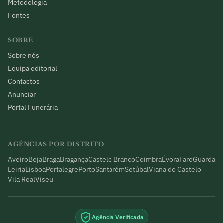
Metodologia
Fontes
SOBRE
Sobre nós
Equipa editorial
Contactos
Anunciar
Portal Funerária
AGÊNCIAS POR DISTRITO
Aveiro
Beja
Braga
Bragança
Castelo Branco
Coimbra
Évora
Faro
Guarda
Leiria
Lisboa
Portalegre
Porto
Santarém
Setúbal
Viana do Castelo
Vila Real
Viseu
Agência Verificada