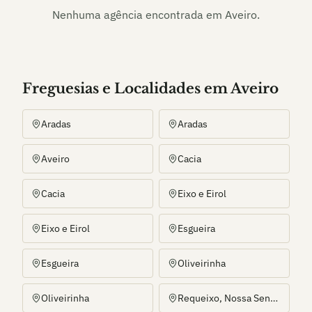
Nenhuma agência encontrada em
Aveiro
.
Freguesias e Localidades
em
Aveiro
Aradas
Aradas
Aveiro
Cacia
Cacia
Eixo e Eirol
Eixo e Eirol
Esgueira
Esgueira
Oliveirinha
Oliveirinha
Requeixo, Nossa Senhora de Fátima e Nariz