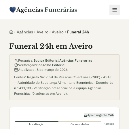
Agências
Funerárias
Agências
Aveiro
Aveiro
Funeral 24h
Funeral 24h em Aveiro
Pesquisa:
Equipa Editorial Agências Funerárias
Verificação:
Conselho Editorial
Atualizado:
8 de março de 2026
Fontes: Registo Nacional de Pessoas Colectivas (RNPC) · ASAE
— Autoridade de Segurança Alimentar e Económica ·
Decreto-Lei
n.º 411/98
· Verificação presencial pela equipa Agências
Funerárias (
0
agências em
Aveiro
).
Apoio urgente 24h
~30 seg
Localização
Os seus dados