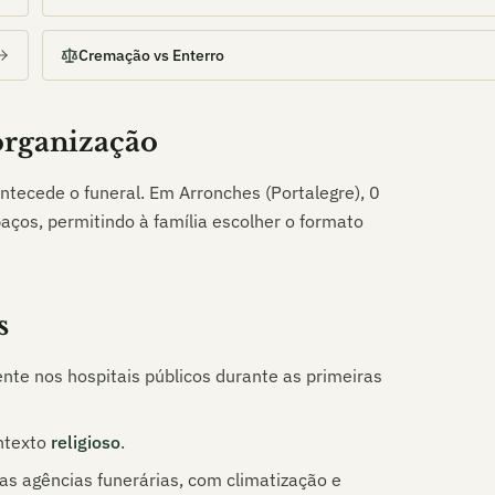
Cremação vs Enterro
 organização
ntecede o funeral. Em
Arronches (Portalegre)
,
0
aços, permitindo à família escolher o formato
s
nte nos hospitais públicos durante as primeiras
ntexto
religioso
.
s agências funerárias, com climatização e