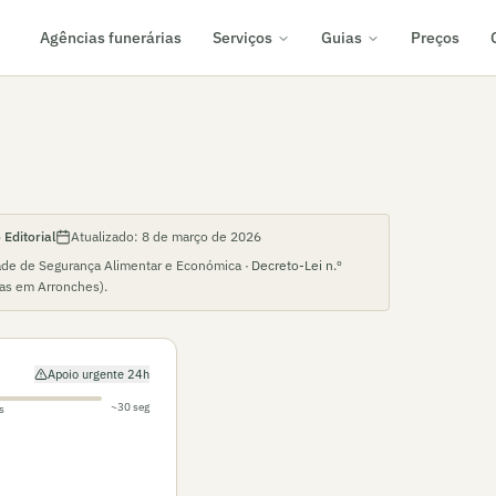
Agências funerárias
Serviços
Guias
Preços
Editorial
Atualizado:
8 de março de 2026
ade de Segurança Alimentar e Económica ·
Decreto-Lei n.º
ias em
Arronches
).
Apoio urgente 24h
~30 seg
s