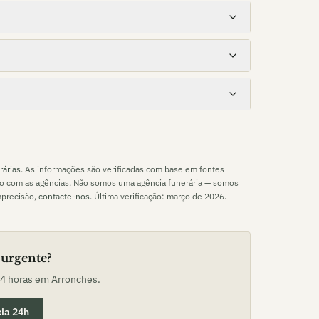
rárias
. As informações são verificadas com base em fontes
to com as agências. Não somos uma agência funerária — somos
mprecisão,
contacte-nos
. Última verificação:
março de 2026
.
 urgente?
24 horas em
Arronches
.
ia 24h