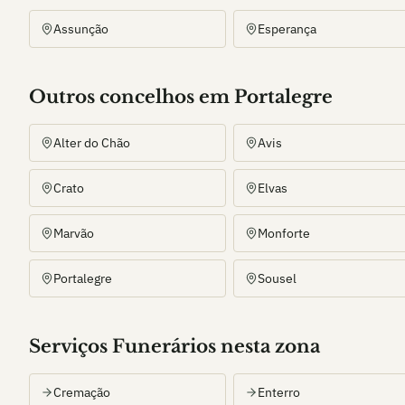
Assunção
Esperança
Outros
concelho
s
em Portalegre
Alter do Chão
Avis
Crato
Elvas
Marvão
Monforte
Portalegre
Sousel
Serviços Funerários nesta zona
Cremação
Enterro