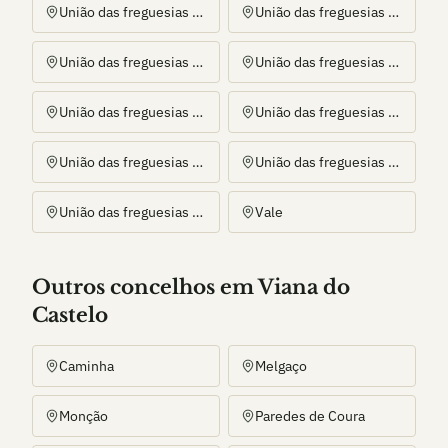
União das freguesias de Grade e Carralcova
União das freguesias de Guilhadeses e Santar
União das freguesias de Jolda (Madalena) e Rio Cabrão
União das freguesias de Padreiro (Salvador e Santa Cristina)
União das freguesias de Portela e Extremo
União das freguesias de São Jorge e Ermelo
União das freguesias de Souto e Tabaçô
União das freguesias de Távora (Santa Maria e São Vicente)
União das freguesias de Vilela, São Cosme e São Damião e Sá
Vale
Outros
concelho
s
em Viana do
Castelo
Caminha
Melgaço
Monção
Paredes de Coura