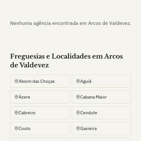
Nenhuma agência encontrada em
Arcos de Valdevez
.
Freguesias e Localidades
em
Arcos
de Valdevez
Aboim das Choças
Aguiã
Ázere
Cabana Maior
Cabreiro
Cendufe
Couto
Gavieira