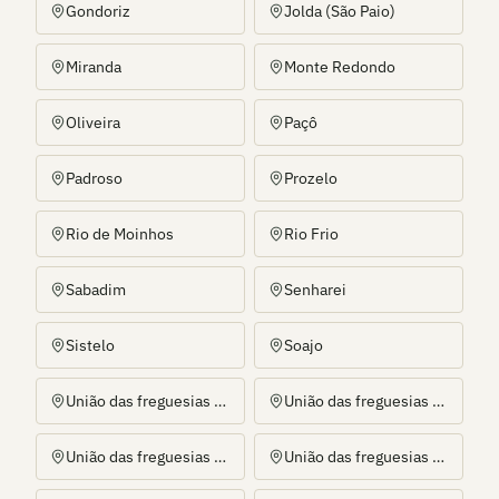
Gondoriz
Jolda (São Paio)
Miranda
Monte Redondo
Oliveira
Paçô
Padroso
Prozelo
Rio de Moinhos
Rio Frio
Sabadim
Senharei
Sistelo
Soajo
União das freguesias de Alvora e Loureda
União das freguesias de Arcos de Valdevez (Salvador), Vila Fonche e Parada
União das freguesias de Arcos de Valdevez (São Paio) e Giela
União das freguesias de Eiras e Mei