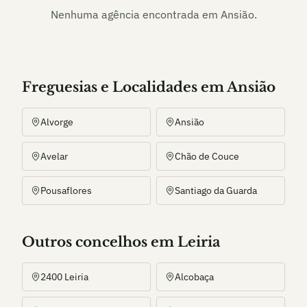
Nenhuma agência encontrada em
Ansião
.
Freguesias e Localidades
em
Ansião
Alvorge
Ansião
Avelar
Chão de Couce
Pousaflores
Santiago da Guarda
Outros
concelho
s
em Leiria
2400 Leiria
Alcobaça