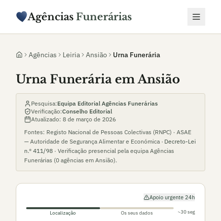
Agências
Funerárias
Agências
Leiria
Ansião
Urna Funerária
Urna Funerária em Ansião
Pesquisa:
Equipa Editorial Agências Funerárias
Verificação:
Conselho Editorial
Atualizado:
8 de março de 2026
Fontes: Registo Nacional de Pessoas Colectivas (RNPC) · ASAE
— Autoridade de Segurança Alimentar e Económica ·
Decreto-Lei
n.º 411/98
· Verificação presencial pela equipa Agências
Funerárias (
0
agências em
Ansião
).
Apoio urgente 24h
~30 seg
Localização
Os seus dados