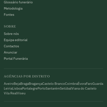
Glossário funerário
Metodologia
Fontes
SOBRE
Sobre nós
Equipa editorial
Contactos
Anunciar
Portal Funerária
AGÊNCIAS POR DISTRITO
Aveiro
Beja
Braga
Bragança
Castelo Branco
Coimbra
Évora
Faro
Guarda
Leiria
Lisboa
Portalegre
Porto
Santarém
Setúbal
Viana do Castelo
Vila Real
Viseu