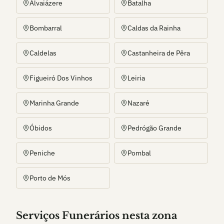
Alvaiázere
Batalha
Bombarral
Caldas da Rainha
Caldelas
Castanheira de Pêra
Figueiró Dos Vinhos
Leiria
Marinha Grande
Nazaré
Óbidos
Pedrógão Grande
Peniche
Pombal
Porto de Mós
Serviços Funerários nesta zona