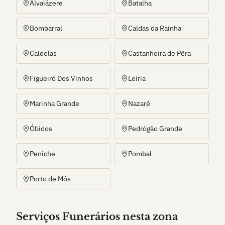
Alvaiázere
Batalha
Bombarral
Caldas da Rainha
Caldelas
Castanheira de Pêra
Figueiró Dos Vinhos
Leiria
Marinha Grande
Nazaré
Óbidos
Pedrógão Grande
Peniche
Pombal
Porto de Mós
Serviços Funerários nesta zona