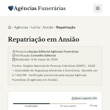
Agências
Funerárias
Agências
Leiria
Ansião
Repatriação
Repatriação em Ansião
Pesquisa:
Equipa Editorial Agências Funerárias
Verificação:
Conselho Editorial
Atualizado:
8 de março de 2026
Fontes: Registo Nacional de Pessoas Colectivas (RNPC) · ASAE
— Autoridade de Segurança Alimentar e Económica ·
Decreto-Lei
n.º 411/98
· Verificação presencial pela equipa Agências
Funerárias (
0
agências em
Ansião
).
Apoio urgente 24h
~30 seg
Localização
Os seus dados