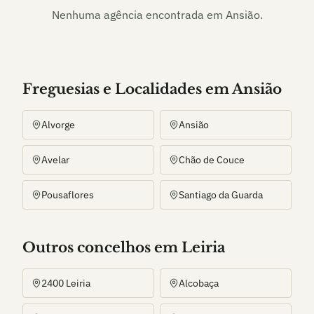
Nenhuma agência encontrada em
Ansião
.
Freguesias e Localidades
em
Ansião
Alvorge
Ansião
Avelar
Chão de Couce
Pousaflores
Santiago da Guarda
Outros
concelho
s
em Leiria
2400 Leiria
Alcobaça