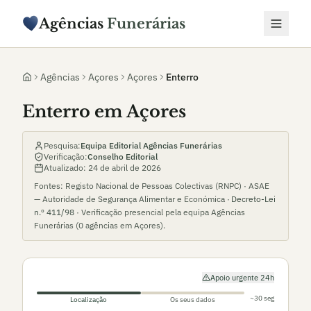
Agências
Funerárias
Agências
Açores
Açores
Enterro
Enterro em Açores
Pesquisa:
Equipa Editorial Agências Funerárias
Verificação:
Conselho Editorial
Atualizado:
24 de abril de 2026
Fontes: Registo Nacional de Pessoas Colectivas (RNPC) · ASAE
— Autoridade de Segurança Alimentar e Económica ·
Decreto-Lei
n.º 411/98
· Verificação presencial pela equipa Agências
Funerárias (
0
agências em
Açores
).
Apoio urgente 24h
~30 seg
Localização
Os seus dados