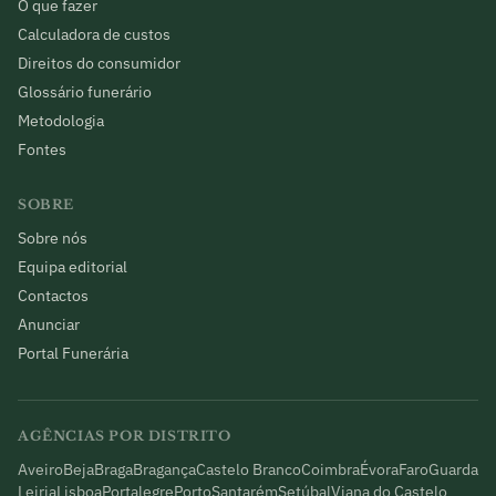
O que fazer
Calculadora de custos
Direitos do consumidor
Glossário funerário
Metodologia
Fontes
SOBRE
Sobre nós
Equipa editorial
Contactos
Anunciar
Portal Funerária
AGÊNCIAS POR DISTRITO
Aveiro
Beja
Braga
Bragança
Castelo Branco
Coimbra
Évora
Faro
Guarda
Leiria
Lisboa
Portalegre
Porto
Santarém
Setúbal
Viana do Castelo