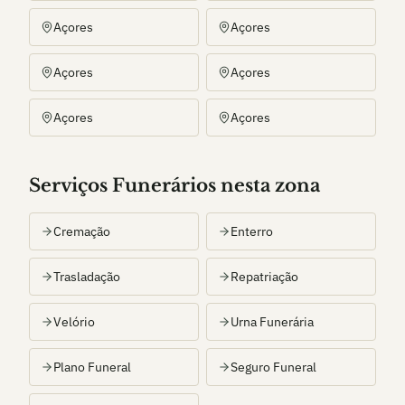
Açores
Açores
Açores
Açores
Açores
Açores
Serviços Funerários nesta zona
Cremação
Enterro
Trasladação
Repatriação
Velório
Urna Funerária
Plano Funeral
Seguro Funeral