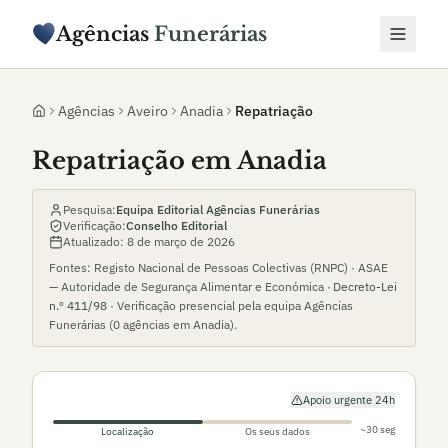
Agências
Funerárias
Agências
Aveiro
Anadia
Repatriação
Repatriação em Anadia
Pesquisa:
Equipa Editorial Agências Funerárias
Verificação:
Conselho Editorial
Atualizado:
8 de março de 2026
Fontes: Registo Nacional de Pessoas Colectivas (RNPC) · ASAE
— Autoridade de Segurança Alimentar e Económica ·
Decreto-Lei
n.º 411/98
· Verificação presencial pela equipa Agências
Funerárias (
0
agências em
Anadia
).
Apoio urgente 24h
~30 seg
Localização
Os seus dados