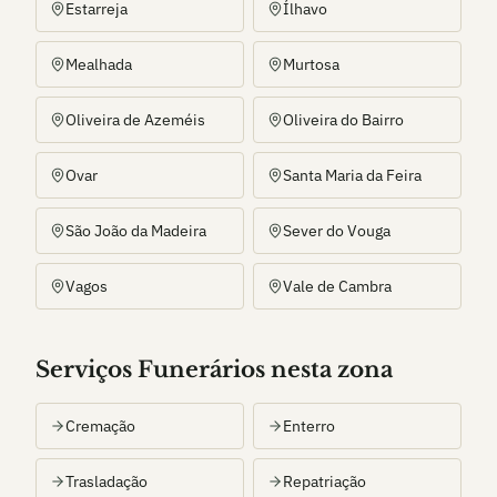
Estarreja
Ílhavo
Mealhada
Murtosa
Oliveira de Azeméis
Oliveira do Bairro
Ovar
Santa Maria da Feira
São João da Madeira
Sever do Vouga
Vagos
Vale de Cambra
Serviços Funerários nesta zona
Cremação
Enterro
Trasladação
Repatriação