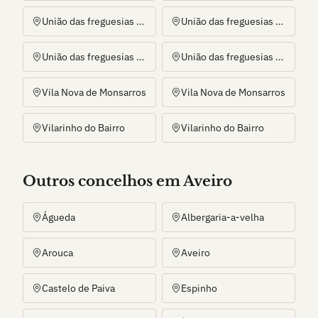
União das freguesias de Arcos e Mogofores
União das freguesias de Arcos e Mogofores
União das freguesias de Tamengos, Aguim e Óis do Bairro
União das freguesias de Tamengos, Aguim e Óis do Bairro
Vila Nova de Monsarros
Vila Nova de Monsarros
Vilarinho do Bairro
Vilarinho do Bairro
Outros
concelho
s
em Aveiro
Águeda
Albergaria-a-velha
Arouca
Aveiro
Castelo de Paiva
Espinho