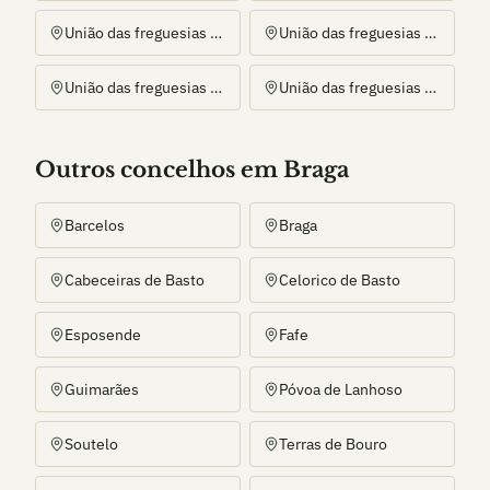
União das freguesias de Caldelas, Sequeiros e Paranhos
União das freguesias de Ferreiros, Prozelo e Besteiros
União das freguesias de Torre e Portela
União das freguesias de Vilela, Seramil e Paredes Secas
Outros
concelho
s
em Braga
Barcelos
Braga
Cabeceiras de Basto
Celorico de Basto
Esposende
Fafe
Guimarães
Póvoa de Lanhoso
Soutelo
Terras de Bouro