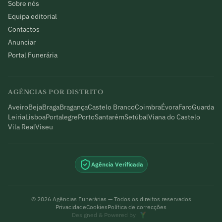
Sobre nós
Equipa editorial
Contactos
Anunciar
Portal Funerária
AGÊNCIAS POR DISTRITO
Aveiro
Beja
Braga
Bragança
Castelo Branco
Coimbra
Évora
Faro
Guarda
Leiria
Lisboa
Portalegre
Porto
Santarém
Setúbal
Viana do Castelo
Vila Real
Viseu
Agência Verificada
©
2026
Agências Funerárias — Todos os direitos reservados
Privacidade
Cookies
Política de correcções
Designed & Powered by