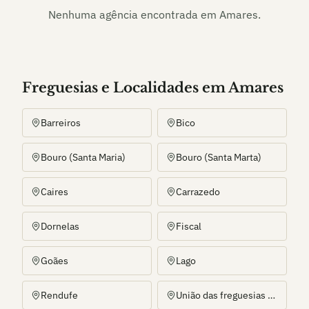
Nenhuma agência encontrada em
Amares
.
Freguesias e Localidades
em
Amares
Barreiros
Bico
Bouro (Santa Maria)
Bouro (Santa Marta)
Caires
Carrazedo
Dornelas
Fiscal
Goães
Lago
Rendufe
União das freguesias de Amares e Figueiredo