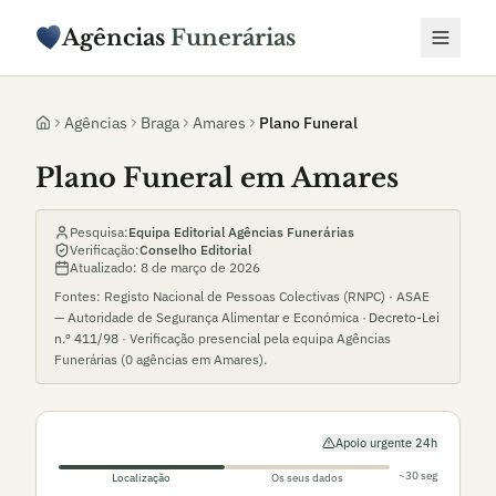
Agências
Funerárias
Agências
Braga
Amares
Plano Funeral
Plano Funeral em Amares
Pesquisa:
Equipa Editorial Agências Funerárias
Verificação:
Conselho Editorial
Atualizado:
8 de março de 2026
Fontes: Registo Nacional de Pessoas Colectivas (RNPC) · ASAE
— Autoridade de Segurança Alimentar e Económica ·
Decreto-Lei
n.º 411/98
· Verificação presencial pela equipa Agências
Funerárias (
0
agências em
Amares
).
Apoio urgente 24h
~30 seg
Localização
Os seus dados