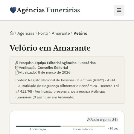
Agências
Funerárias
Agências
Porto
Amarante
Velório
Velório em Amarante
Pesquisa:
Equipa Editorial Agências Funerárias
Verificação:
Conselho Editorial
Atualizado:
8 de março de 2026
Fontes: Registo Nacional de Pessoas Colectivas (RNPC) · ASAE
— Autoridade de Segurança Alimentar e Económica ·
Decreto-Lei
n.º 411/98
· Verificação presencial pela equipa Agências
Funerárias (
0
agências em
Amarante
).
Apoio urgente 24h
~30 seg
Localização
Os seus dados