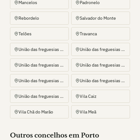
Mancelos
Padronelo
Rebordelo
Salvador do Monte
Telões
Travanca
União das freguesias de Aboadela, Sanche e Várzea
União das freguesias de Amarante (São Gonçalo), Madalena, Cepelos e Gatão
União das freguesias de Bustelo, Carneiro e Carvalho de Rei
União das freguesias de Figueiró (Santiago e Santa Cristina)
União das freguesias de Freixo de Cima e de Baixo
União das freguesias de Olo e Canadelo
União das freguesias de Vila Garcia, Aboim e Chapa
Vila Caiz
Vila Chã do Marão
Vila Meã
Outros
concelho
s
em Porto