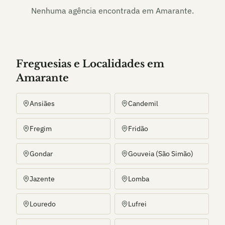
Nenhuma agência encontrada em
Amarante
.
Freguesias e Localidades
em
Amarante
Ansiães
Candemil
Fregim
Fridão
Gondar
Gouveia (São Simão)
Jazente
Lomba
Louredo
Lufrei