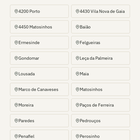
4200 Porto
4430 Vila Nova de Gaia
4450 Matosinhos
Baião
Ermesinde
Felgueiras
Gondomar
Leça da Palmeira
Lousada
Maia
Marco de Canaveses
Matosinhos
Moreira
Paços de Ferreira
Paredes
Pedrouços
Penafiel
Perosinho