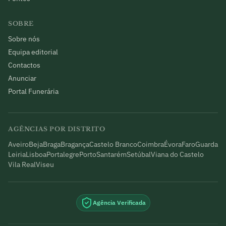
SOBRE
Sobre nós
Equipa editorial
Contactos
Anunciar
Portal Funerária
AGÊNCIAS POR DISTRITO
Aveiro
Beja
Braga
Bragança
Castelo Branco
Coimbra
Évora
Faro
Guarda
Leiria
Lisboa
Portalegre
Porto
Santarém
Setúbal
Viana do Castelo
Vila Real
Viseu
Agência Verificada